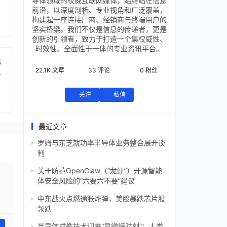
导体领域的权威互联网媒体，始终站在信息
前沿，以深度剖析、专业视角和广泛覆盖，
构建起一座连接厂商、经销商与终端用户的
坚实桥梁。我们不仅是信息的传递者，更是
创新的引领者，致力于打造一个集权威性、
时效性、全面性于一体的专业资讯平台。
元
22.1K
文章
33
评论
0
粉丝
芯
关注
私信
最近文章
罗姆与东芝就功率半导体业务整合展开谈
判
关于防范OpenClaw（“龙虾”）开源智能
体安全风险的“六要六不要”建议
中东战火点燃通胀炸弹，美股暴跌芯片股
领跌
半导体成像技术迎来“显微镜时刻”：人类