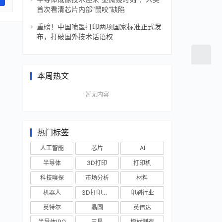
首次看清芯片内部“鼠咬”缺陷
重磅！中国喷墨打印两项国家标准正式发
布，打破国外技术话语权
本周热文
暂无内容
热门标签
人工智能
芯片
AI
半导体
3D打印
打印机
科技嗅探
市场分析
材料
机器人
3D打印技术
印刷行业
英特尔
晶圆
英伟达
半导体IPO
三星
增材制造