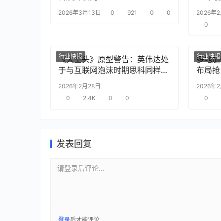
2026年3月13日
0
921
0
0
2026年
0
行业快报
行业快报
《大空头》原型警告：英伟达处
多地加
于与互联网泡沫时期思科同样的
布局抢
“危险境地”
2026年2月28日
2026年
0
2.4K
0
0
0
发表回复
请登录后评论...
登录
后才能评论