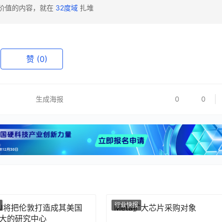
有价值的内容，就在
32度域
扎堆
赞
(0)
生成海报
0
0
行业快报
nAI将把伦敦打造成其美国
Meta扩大芯片采购对象
大的研究中心