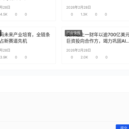
2月28日
2026年2月28日
4.5K
0
0
0
1.3K
0
0
行业快报
码未来产业培育，全链条
英伟达上一财年以逾700亿美
占新赛道先机
巨资投向合作方，竭力巩固AI
片需求
2月28日
2026年2月28日
3.9K
0
0
0
2.0K
0
0
提交