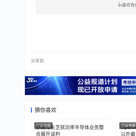
👍喜欢
分享到:
猜你喜欢
行业快报
行业快报
罗姆与东芝就功率半导体业务整
Ope
合展开谈判
以外最