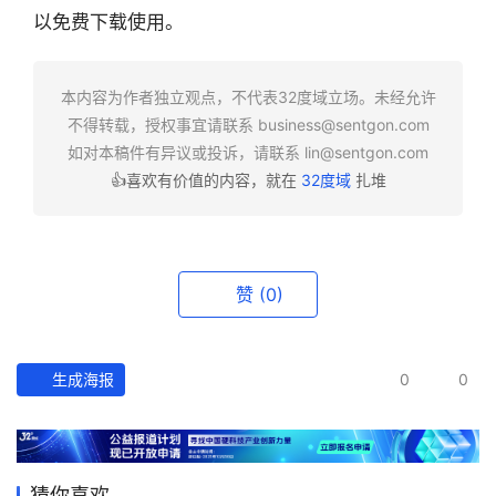
业
以免费下载使用。
快
报
本内容为作者独立观点，不代表32度域立场。未经允许
资
不得转载，授权事宜请联系
business@sentgon.com
讯
如对本稿件有异议或投诉，请联系
lin@sentgon.com
精
👍喜欢有价值的内容，就在
32度域
扎堆
选
头
条
赞
(0)
深
度
生成海报
0
0
产
经
数
据
猜你喜欢