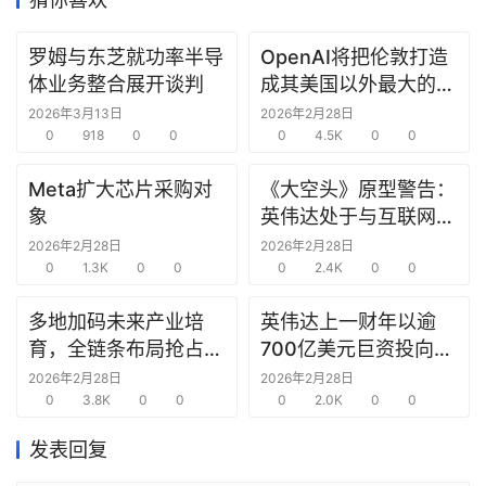
研
罗姆与东芝就功率半导
OpenAI将把伦敦打造
选
体业务整合展开谈判
成其美国以外最大的研
报
究中心
2026年3月13日
2026年2月28日
告
0
918
0
0
0
4.5K
0
0
创
Meta扩大芯片采购对
《大空头》原型警告：
投
象
英伟达处于与互联网泡
之
沫时期思科同样的“危
2026年2月28日
2026年2月28日
窗
0
1.3K
0
0
险境地”
0
2.4K
0
0
多地加码未来产业培
英伟达上一财年以逾
商
育，全链条布局抢占新
700亿美元巨资投向合
机
链
赛道先机
作方，竭力巩固AI芯片
2026年2月28日
2026年2月28日
合
0
3.8K
0
0
需求
0
2.0K
0
0
圈
发表回复