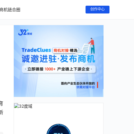
商机链合圈
创作中心
，
育
新