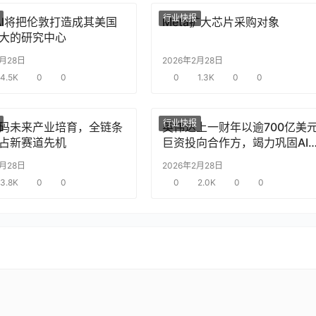
行业快报
nAI将把伦敦打造成其美国
Meta扩大芯片采购对象
大的研究中心
2月28日
2026年2月28日
4.5K
0
0
0
1.3K
0
0
行业快报
码未来产业培育，全链条
英伟达上一财年以逾700亿美
占新赛道先机
巨资投向合作方，竭力巩固AI
片需求
2月28日
2026年2月28日
3.8K
0
0
0
2.0K
0
0