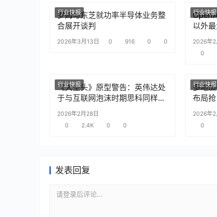
行业快报
行业快报
罗姆与东芝就功率半导体业务整
Ope
合展开谈判
以外最
2026年3月13日
0
916
0
0
2026年
0
行业快报
行业快报
《大空头》原型警告：英伟达处
多地加
于与互联网泡沫时期思科同样的
布局抢
“危险境地”
2026年2月28日
2026年
0
2.4K
0
0
0
发表回复
请登录后评论...