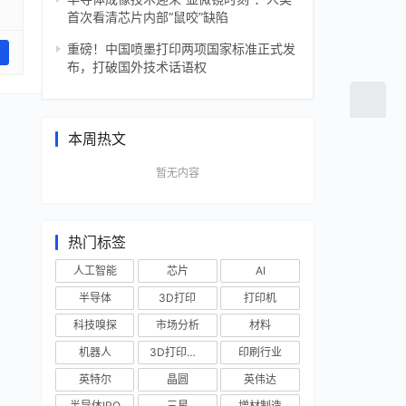
首次看清芯片内部“鼠咬”缺陷
重磅！中国喷墨打印两项国家标准正式发
布，打破国外技术话语权
本周热文
暂无内容
热门标签
人工智能
芯片
AI
半导体
3D打印
打印机
科技嗅探
市场分析
材料
机器人
3D打印技术
印刷行业
英特尔
晶圆
英伟达
半导体IPO
三星
增材制造