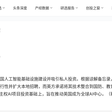
选
头条深度
产经数据
研选报告
创投之窗
作
0
速英国人工智能基础设施建设并吸引私人投资。根据谅解备忘录
的可行性并扩大本地招聘，而英方承诺将其技术整合到国防、教
镑主权AI项目投资基础上，旨在推动英国成为全球AI中心。（