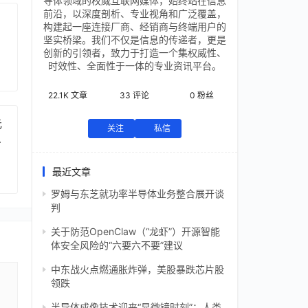
导体领域的权威互联网媒体，始终站在信息
前沿，以深度剖析、专业视角和广泛覆盖，
构建起一座连接厂商、经销商与终端用户的
坚实桥梁。我们不仅是信息的传递者，更是
创新的引领者，致力于打造一个集权威性、
时效性、全面性于一体的专业资讯平台。
22.1K
文章
33
评论
0
粉丝
元
关注
私信
芯
最近文章
罗姆与东芝就功率半导体业务整合展开谈
判
关于防范OpenClaw（“龙虾”）开源智能
体安全风险的“六要六不要”建议
中东战火点燃通胀炸弹，美股暴跌芯片股
领跌
半导体成像技术迎来“显微镜时刻”：人类