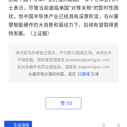
士表示，尽管当前面临美国“对等关税”的暂时性困
行
业
扰，但中国半导体产业已经具有深厚积淀，在AI重
快
塑智能硬件的大背景和驱动力下，后续有望取得更
报
快发展。（上证报）
资
讯
本内容为作者独立观点，不代表32度域立场。未经允许
精
不得转载，授权事宜请联系
business@sentgon.com
选
如对本稿件有异议或投诉，请联系
lin@sentgon.com
👍喜欢有价值的内容，就在
32度域
扎堆
头
条
深
度
赞
(0)
产
经
生成海报
0
0