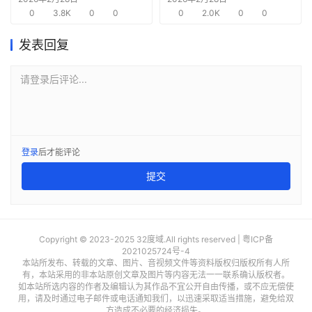
0
3.8K
0
0
需求
0
2.0K
0
0
发表回复
请登录后评论...
登录
后才能评论
提交
Copyright © 2023-2025 32度域.All rights reserved |
粤ICP备
2021025724号-4
本站所发布、转载的文章、图片、音视频文件等资料版权归版权所有人所
有，本站采用的非本站原创文章及图片等内容无法一一联系确认版权者。
如本站所选内容的作者及编辑认为其作品不宜公开自由传播，或不应无偿使
用，请及时通过电子邮件或电话通知我们，以迅速采取适当措施，避免给双
方造成不必要的经济损失。