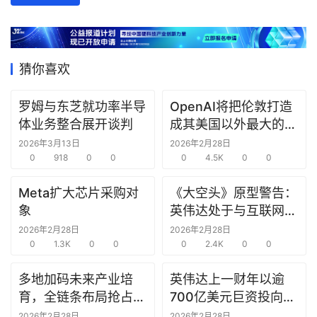
数
据
研
猜你喜欢
选
报
罗姆与东芝就功率半导
OpenAI将把伦敦打造
告
体业务整合展开谈判
成其美国以外最大的研
究中心
2026年3月13日
2026年2月28日
创
0
918
0
0
0
4.5K
0
0
投
之
Meta扩大芯片采购对
《大空头》原型警告：
窗
象
英伟达处于与互联网泡
沫时期思科同样的“危
2026年2月28日
2026年2月28日
商
0
1.3K
0
0
险境地”
0
2.4K
0
0
机
多地加码未来产业培
英伟达上一财年以逾
链
合
育，全链条布局抢占新
700亿美元巨资投向合
圈
赛道先机
作方，竭力巩固AI芯片
2026年2月28日
2026年2月28日