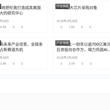
行业快报
nAI将把伦敦打造成其美国
Meta扩大芯片采购对象
大的研究中心
2月28日
2026年2月28日
4.5K
0
0
0
1.3K
0
0
行业快报
码未来产业培育，全链条
英伟达上一财年以逾700亿美
占新赛道先机
巨资投向合作方，竭力巩固AI
片需求
2月28日
2026年2月28日
3.8K
0
0
0
2.0K
0
0