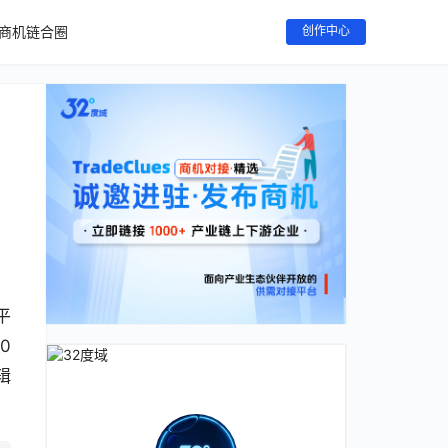
商机链合圈
创作中心
平
0
辑