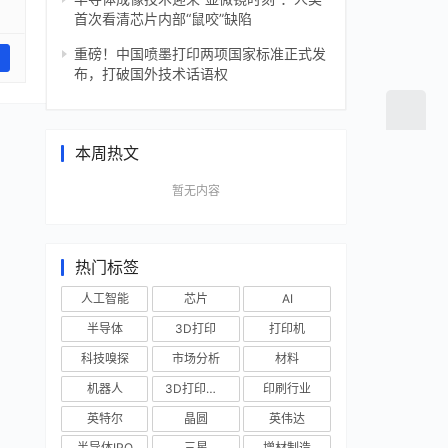
首次看清芯片内部“鼠咬”缺陷
重磅！中国喷墨打印两项国家标准正式发
布，打破国外技术话语权
本周热文
暂无内容
热门标签
人工智能
芯片
AI
半导体
3D打印
打印机
科技嗅探
市场分析
材料
机器人
3D打印技术
印刷行业
英特尔
晶圆
英伟达
半导体IPO
三星
增材制造