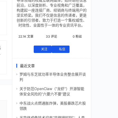
导体领域的权威互联网媒体，始终站在信息
前沿，以深度剖析、专业视角和广泛覆盖，
构建起一座连接厂商、经销商与终端用户的
坚实桥梁。我们不仅是信息的传递者，更是
创新的引领者，致力于打造一个集权威性、
时效性、全面性于一体的专业资讯平台。
22.1K
文章
33
评论
0
粉丝
元
关注
私信
芯
最近文章
罗姆与东芝就功率半导体业务整合展开谈
判
关于防范OpenClaw（“龙虾”）开源智能
体安全风险的“六要六不要”建议
中东战火点燃通胀炸弹，美股暴跌芯片股
领跌
半导体成像技术迎来“显微镜时刻”：人类