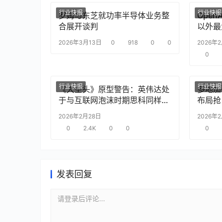
行业快报
行业快报
罗姆与东芝就功率半导体业务整
Ope
合展开谈判
以外最
2026年3月13日
0
918
0
0
2026年
0
行业快报
行业快报
《大空头》原型警告：英伟达处
多地加
于与互联网泡沫时期思科同样的
布局抢
“危险境地”
2026年2月28日
2026年
0
2.4K
0
0
0
发表回复
请登录后评论...