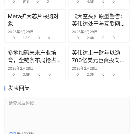
0
918
0
0
0
4.5K
0
0
选
报
Meta扩大芯片采购对
《大空头》原型警告：
告
象
英伟达处于与互联网泡
沫时期思科同样的“危
2026年2月28日
2026年2月28日
创
0
1.3K
0
0
险境地”
0
2.4K
0
0
投
之
多地加码未来产业培
英伟达上一财年以逾
窗
育，全链条布局抢占新
700亿美元巨资投向合
赛道先机
作方，竭力巩固AI芯片
2026年2月28日
2026年2月28日
商
0
3.8K
0
0
需求
0
2.0K
0
0
机
链
发表回复
合
圈
请登录后评论...