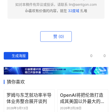
如对本稿件有异议或投诉，请联系
lin@sentgon.com
👍喜欢有价值的内容，就在
32度域
扎堆
资
讯
精
选
赞
(0)
头
条
生成海报
0
0
深
度
产
猜你喜欢
经
数
据
罗姆与东芝就功率半导
OpenAI将把伦敦打造
体业务整合展开谈判
成其美国以外最大的研
究中心
研
2026年3月13日
2026年2月28日