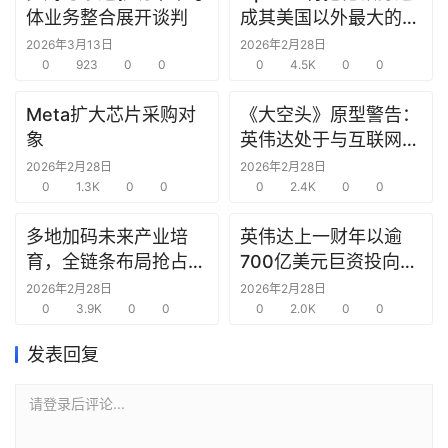
研
体业务整合展开谈判
成其美国以外最大的研
选
究中心
2026年3月13日
2026年2月28日
报
0
923
0
0
0
4.5K
0
0
告
Meta扩大芯片采购对
《大空头》原型警告：
象
英伟达处于与互联网泡
创
沫时期思科同样的“危
投
2026年2月28日
2026年2月28日
之
0
1.3K
0
0
险境地”
0
2.4K
0
0
窗
多地加码未来产业培
英伟达上一财年以逾
育，全链条布局抢占新
700亿美元巨资投向合
商
赛道先机
作方，竭力巩固AI芯片
2026年2月28日
2026年2月28日
机
0
3.9K
0
0
需求
0
2.0K
0
0
链
合
发表回复
圈
请登录后评论...