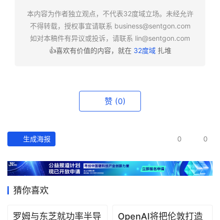
快
报
本内容为作者独立观点，不代表32度域立场。未经允许
不得转载，授权事宜请联系
business@sentgon.com
如对本稿件有异议或投诉，请联系
lin@sentgon.com
资
👍喜欢有价值的内容，就在
32度域
扎堆
讯
精
选
赞
(0)
头
条
深
度
生成海报
0
0
产
经
数
猜你喜欢
据
罗姆与东芝就功率半导
OpenAI将把伦敦打造