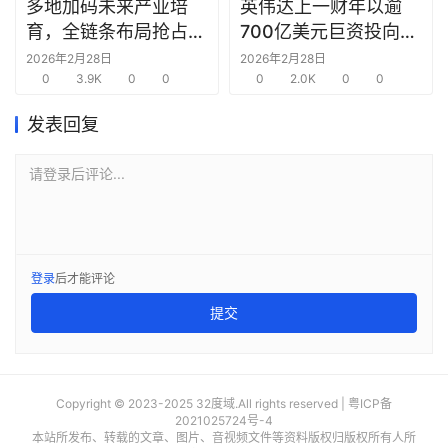
合
多地加码未来产业培
英伟达上一财年以逾
圈
育，全链条布局抢占新
700亿美元巨资投向合
赛道先机
作方，竭力巩固AI芯片
2026年2月28日
2026年2月28日
0
3.9K
0
0
需求
0
2.0K
0
0
发表回复
请登录后评论...
登录
后才能评论
提交
Copyright © 2023-2025 32度域.All rights reserved |
粤ICP备
2021025724号-4
本站所发布、转载的文章、图片、音视频文件等资料版权归版权所有人所