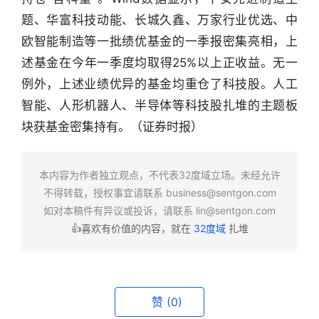
题、华富科技动能、长城久鑫、万家行业优选、中
欧智能制造等一批绩优基金的一季报密集亮相，上
行
业
述基金在今年一季度均取得25%以上正收益。无一
快
例外，上述业绩优异的基金均重仓了科技股。人工
报
智能、人形机器人、半导体等科技股扎堆的主题板
块获基金密集持有。（证券时报）
资
讯
精
本内容为作者独立观点，不代表32度域立场。未经允许
选
不得转载，授权事宜请联系
business@sentgon.com
如对本稿件有异议或投诉，请联系
lin@sentgon.com
头
👍喜欢有价值的内容，就在
32度域
扎堆
条
深
度
赞
(0)
产