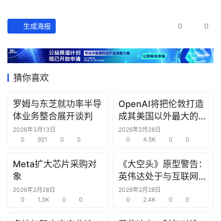
经
数
生成海报
0
0
据
研
选
猜你喜欢
报
告
罗姆与东芝就功率半导
OpenAI将把伦敦打造
体业务整合展开谈判
成其美国以外最大的研
创
究中心
2026年3月13日
2026年2月28日
投
0
921
0
0
0
4.5K
0
0
之
窗
Meta扩大芯片采购对
《大空头》原型警告：
象
英伟达处于与互联网泡
商
沫时期思科同样的“危
2026年2月28日
2026年2月28日
机
0
1.3K
0
0
险境地”
0
2.4K
0
0
链