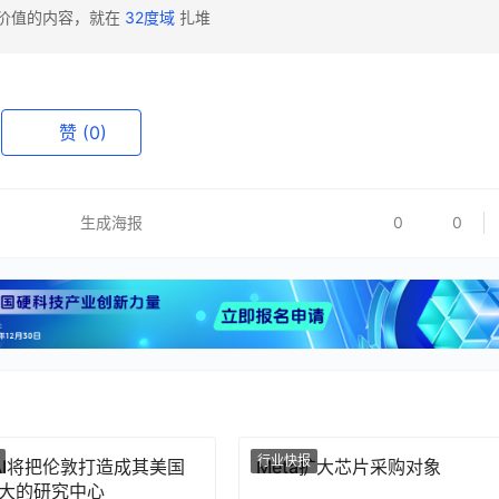
有价值的内容，就在
32度域
扎堆
赞
(0)
生成海报
0
0
行业快报
nAI将把伦敦打造成其美国
Meta扩大芯片采购对象
大的研究中心