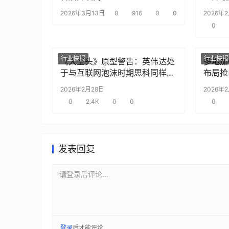
2026年3月13日
0
916
0
0
2026年
0
行业快报
行业快报
《大空头》原型警告：英伟达处
多地加
于与互联网泡沫时期思科同样的
布局抢
“危险境地”
2026年2月28日
2026年
0
2.4K
0
0
0
发表回复
请登录后评论...
登录
后才能评论