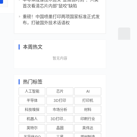
首次看清芯片内部“鼠咬”缺陷
重磅！中国喷墨打印两项国家标准正式发
布，打破国外技术话语权
本周热文
暂无内容
热门标签
人工智能
芯片
AI
半导体
3D打印
打印机
科技嗅探
市场分析
材料
机器人
3D打印技术
印刷行业
英特尔
晶圆
英伟达
半导体IPO
三星
增材制造