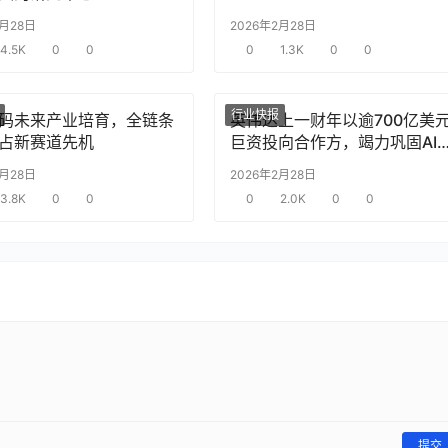
2月28日
2026年2月28日
4.5K
0
0
0
1.3K
0
0
行业快报
码未来产业培育，全链条
英伟达上一财年以逾700亿美
占新赛道先机
巨资投向合作方，竭力巩固AI
片需求
2月28日
2026年2月28日
3.8K
0
0
0
2.0K
0
0
提交