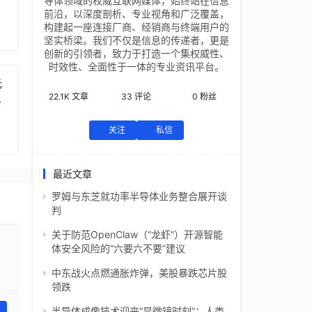
导体领域的权威互联网媒体，始终站在信息
前沿，以深度剖析、专业视角和广泛覆盖，
构建起一座连接厂商、经销商与终端用户的
坚实桥梁。我们不仅是信息的传递者，更是
创新的引领者，致力于打造一个集权威性、
时效性、全面性于一体的专业资讯平台。
元
22.1K
文章
33
评论
0
粉丝
芯
关注
私信
最近文章
罗姆与东芝就功率半导体业务整合展开谈
判
关于防范OpenClaw（“龙虾”）开源智能
体安全风险的“六要六不要”建议
中东战火点燃通胀炸弹，美股暴跌芯片股
领跌
半导体成像技术迎来“显微镜时刻”：人类