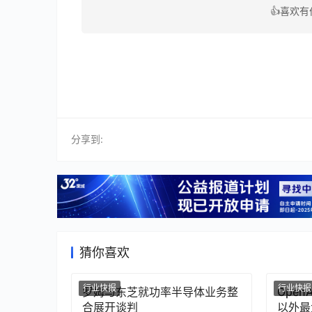
👍喜欢
分享到:
猜你喜欢
行业快报
行业快报
罗姆与东芝就功率半导体业务整
Ope
合展开谈判
以外最