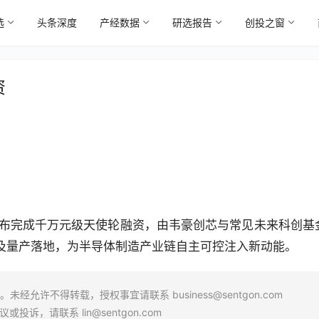
选
头条深度
产经数据
研选报告
创投之窗
资
宣布完成千万元级天使轮融资，由韦豪创芯与常见未来科创基
及量产落地，为半导体制造产业链自主可控注入新动能。
场。未经允许不得转载，授权事宜请联系
business@sentgon.com
异议或投诉，请联系
lin@sentgon.com