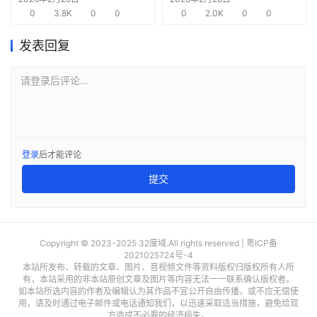
0
3.8K
0
0
需求
0
2.0K
0
0
发表回复
请登录后评论...
登录
后才能评论
提交
Copyright © 2023-2025 32度域.All rights reserved |
粤ICP备
2021025724号-4
本站所发布、转载的文章、图片、音视频文件等资料版权归版权所有人所
有，本站采用的非本站原创文章及图片等内容无法一一联系确认版权者。
如本站所选内容的作者及编辑认为其作品不宜公开自由传播，或不应无偿使
用，请及时通过电子邮件或电话通知我们，以迅速采取适当措施，避免给双
方造成不必要的经济损失。