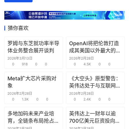
数
据
研
猜你喜欢
选
报
罗姆与东芝就功率半导
OpenAI将把伦敦打造
告
体业务整合展开谈判
成其美国以外最大的研
究中心
2026年3月13日
2026年2月28日
创
0
918
0
0
0
4.5K
0
0
投
之
Meta扩大芯片采购对
《大空头》原型警告：
窗
象
英伟达处于与互联网泡
沫时期思科同样的“危
2026年2月28日
2026年2月28日
商
0
1.3K
0
0
险境地”
0
2.4K
0
0
机
多地加码未来产业培
英伟达上一财年以逾
链
合
育，全链条布局抢占新
700亿美元巨资投向合
圈
赛道先机
作方，竭力巩固AI芯片
2026年2月28日
2026年2月28日