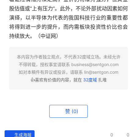
股估值或“上有压力”。此外，不论外部扰动因素如何
行
业
演绎，以半导体为代表的我国科技行业的重要性都
快
将得到进一步的提升，而内需板块投资性价比也会
报
持续放大。（中证网）
资
讯
本内容为作者独立观点，不代表32度域立场。未经允许
精
不得转载，授权事宜请联系
business@sentgon.com
选
如对本稿件有异议或投诉，请联系
lin@sentgon.com
👍喜欢有价值的内容，就在
32度域
扎堆
头
条
深
度
赞
(0)
产
经
生成海报
0
0