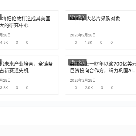
行业快报
nAI将把伦敦打造成其美国
Meta扩大芯片采购对象
大的研究中心
2月28日
2026年2月28日
4.5K
0
0
0
1.3K
0
0
行业快报
码未来产业培育，全链条
英伟达上一财年以逾700亿美
占新赛道先机
巨资投向合作方，竭力巩固AI
片需求
2月28日
2026年2月28日
3.8K
0
0
0
2.0K
0
0