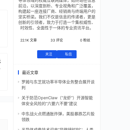
导体领域的权威互联网媒体，始终站在信息
前沿，以深度剖析、专业视角和广泛覆盖，
构建起一座连接厂商、经销商与终端用户的
坚实桥梁。我们不仅是信息的传递者，更是
创新的引领者，致力于打造一个集权威性、
时效性、全面性于一体的专业资讯平台。
22.1K
文章
33
评论
0
粉丝
关注
私信
元
芯
最近文章
罗姆与东芝就功率半导体业务整合展开谈
判
关于防范OpenClaw（“龙虾”）开源智能
体安全风险的“六要六不要”建议
中东战火点燃通胀炸弹，美股暴跌芯片股
领跌
半导体成像技术迎来“显微镜时刻”：人类