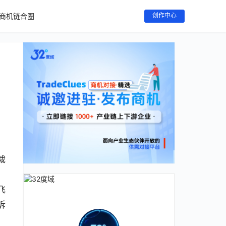
商机链合圈
创作中心
裁
。
飞
诉