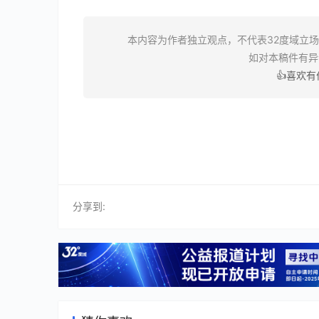
本内容为作者独立观点，不代表32度域立
如对本稿件有
👍喜欢
分享到: