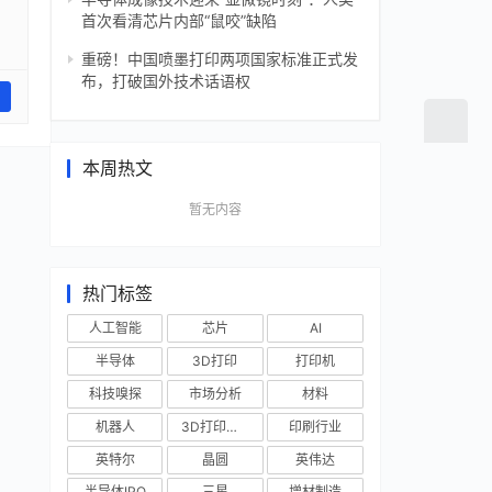
首次看清芯片内部“鼠咬”缺陷
重磅！中国喷墨打印两项国家标准正式发
布，打破国外技术话语权
本周热文
暂无内容
热门标签
人工智能
芯片
AI
半导体
3D打印
打印机
科技嗅探
市场分析
材料
机器人
3D打印技术
印刷行业
英特尔
晶圆
英伟达
半导体IPO
三星
增材制造