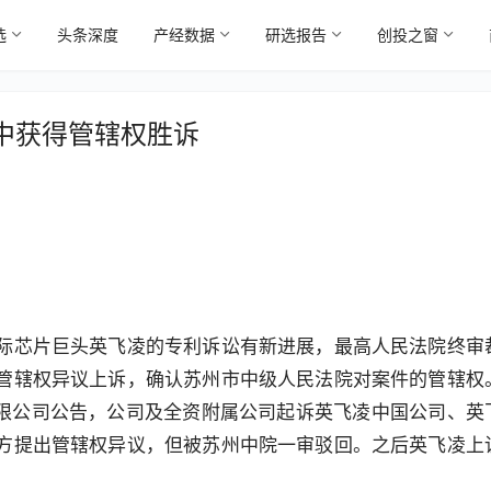
选
头条深度
产经数据
研选报告
创投之窗
中获得管辖权胜诉
5
际芯片巨头英飞凌的专利诉讼有新进展，最高人民法院终审
管辖权异议上诉，确认苏州市中级人民法院对案件的管辖权
有限公司公告，公司及全资附属公司起诉英飞凌中国公司、英
方提出管辖权异议，但被苏州中院一审驳回。之后英飞凌上