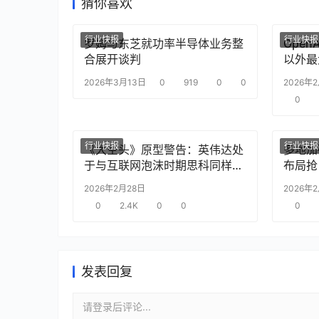
猜你喜欢
行业快报
行业快报
罗姆与东芝就功率半导体业务整
Ope
合展开谈判
以外最
2026年3月13日
0
919
0
0
2026年
0
行业快报
行业快报
《大空头》原型警告：英伟达处
多地加
于与互联网泡沫时期思科同样的
布局抢
“危险境地”
2026年2月28日
2026年
0
2.4K
0
0
0
发表回复
请登录后评论...