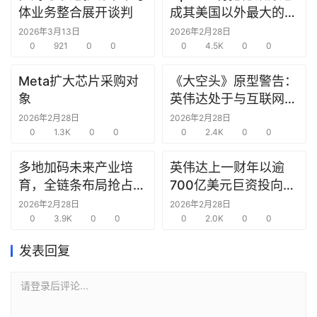
体业务整合展开谈判
成其美国以外最大的研
数
究中心
据
2026年3月13日
2026年2月28日
0
921
0
0
0
4.5K
0
0
研
Meta扩大芯片采购对
《大空头》原型警告：
选
象
英伟达处于与互联网泡
报
沫时期思科同样的“危
2026年2月28日
2026年2月28日
告
0
1.3K
0
0
险境地”
0
2.4K
0
0
创
多地加码未来产业培
英伟达上一财年以逾
投
育，全链条布局抢占新
700亿美元巨资投向合
之
赛道先机
作方，竭力巩固AI芯片
2026年2月28日
2026年2月28日
窗
0
3.9K
0
0
需求
0
2.0K
0
0
商
发表回复
机
链
请登录后评论...
合
圈