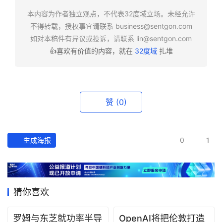
本内容为作者独立观点，不代表32度域立场。未经允许
行
不得转载，授权事宜请联系
business@sentgon.com
业
如对本稿件有异议或投诉，请联系
lin@sentgon.com
快
👍喜欢有价值的内容，就在
32度域
扎堆
报
资
讯
赞
(0)
精
选
生成海报
0
1
头
条
深
度
猜你喜欢
产
罗姆与东芝就功率半导
OpenAI将把伦敦打造
经