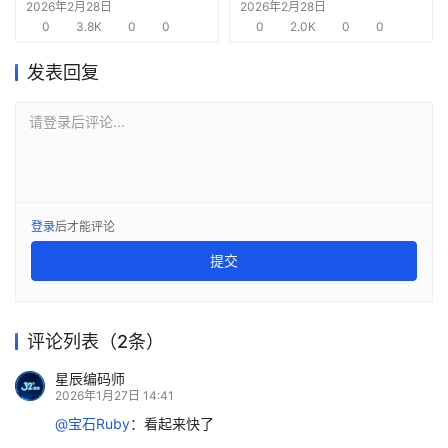
赛道先机
作方，竭力巩固AI芯片
2026年2月28日
2026年2月28日
0
3.8K
0
0
需求
0
2.0K
0
0
商
机
发表回复
链
合
请登录后评论...
圈
登录
后才能评论
提交
评论列表（2条）
星辰编码师
2026年1月27日 14:41
@宝石Ruby
：
看起来快了