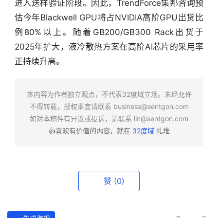
进入送样验证阶段。因此，TrendForce集邦咨询预
估今年Blackwell GPU将占NVIDIA高阶GPU出货比
例80%以上。随着GB200/GB300 Rack出货于
2025年扩大，液冷散热方案在高阶AI芯片的采用率
正持续升高。
行
业
本内容为作者独立观点，不代表32度域立场。未经允许
快
不得转载，授权事宜请联系
business@sentgon.com
报
如对本稿件有异议或投诉，请联系
lin@sentgon.com
👍喜欢有价值的内容，就在
32度域
扎堆
资
讯
精
选
赞
(0)
头
条