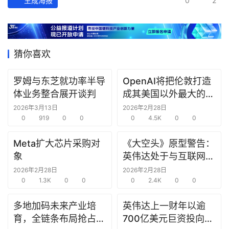
生成海报
0
2
深
度
产
猜你喜欢
经
数
罗姆与东芝就功率半导
OpenAI将把伦敦打造
据
体业务整合展开谈判
成其美国以外最大的研
究中心
2026年3月13日
2026年2月28日
研
0
919
0
0
0
4.5K
0
0
选
报
Meta扩大芯片采购对
《大空头》原型警告：
告
象
英伟达处于与互联网泡
沫时期思科同样的“危
2026年2月28日
2026年2月28日
0
1.3K
0
0
险境地”
0
2.4K
0
0
创
投
多地加码未来产业培
英伟达上一财年以逾
之
育，全链条布局抢占新
700亿美元巨资投向合
窗