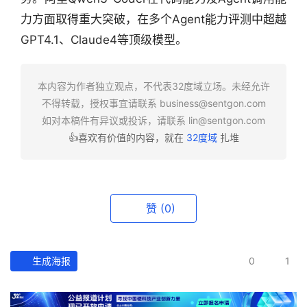
力方面取得重大突破，在多个Agent能力评测中超越
GPT4.1、Claude4等顶级模型。
行
业
本内容为作者独立观点，不代表32度域立场。未经允许
快
不得转载，授权事宜请联系
business@sentgon.com
报
如对本稿件有异议或投诉，请联系
lin@sentgon.com
👍喜欢有价值的内容，就在
32度域
扎堆
资
讯
精
选
赞
(0)
头
条
生成海报
0
1
深
度