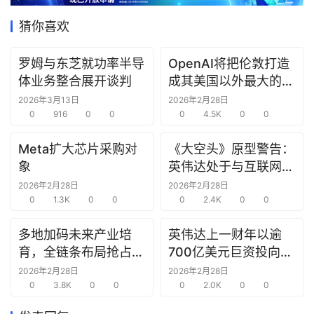
产
猜你喜欢
经
数
罗姆与东芝就功率半导
OpenAI将把伦敦打造
据
体业务整合展开谈判
成其美国以外最大的研
究中心
2026年3月13日
2026年2月28日
研
0
916
0
0
0
4.5K
0
0
选
报
Meta扩大芯片采购对
《大空头》原型警告：
告
象
英伟达处于与互联网泡
沫时期思科同样的“危
2026年2月28日
2026年2月28日
创
0
1.3K
0
0
险境地”
0
2.4K
0
0
投
之
多地加码未来产业培
英伟达上一财年以逾
窗
育，全链条布局抢占新
700亿美元巨资投向合
赛道先机
作方，竭力巩固AI芯片
2026年2月28日
2026年2月28日
商
0
3.8K
0
0
需求
0
2.0K
0
0
机