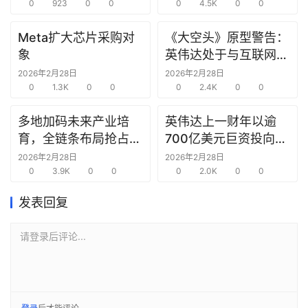
0
923
0
0
0
4.5K
0
0
据
Meta扩大芯片采购对
《大空头》原型警告：
研
象
英伟达处于与互联网泡
选
沫时期思科同样的“危
2026年2月28日
2026年2月28日
报
0
1.3K
0
0
险境地”
0
2.4K
0
0
告
多地加码未来产业培
英伟达上一财年以逾
创
育，全链条布局抢占新
700亿美元巨资投向合
投
赛道先机
作方，竭力巩固AI芯片
2026年2月28日
2026年2月28日
之
0
3.9K
0
0
需求
0
2.0K
0
0
窗
发表回复
商
请登录后评论...
机
链
合
圈