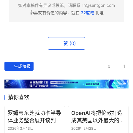
行
如对本稿件有异议或投诉，请联系
lin@sentgon.com
业
👍喜欢有价值的内容，就在
32度域
扎堆
快
报
资
赞
(0)
讯
精
选
生成海报
0
1
头
条
深
猜你喜欢
度
罗姆与东芝就功率半导
OpenAI将把伦敦打造
产
体业务整合展开谈判
成其美国以外最大的研
经
究中心
2026年3月13日
2026年2月28日
数