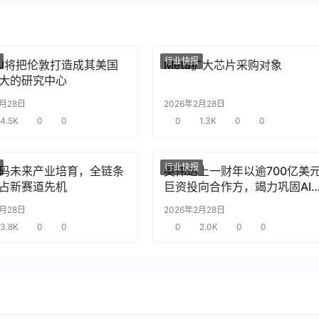
行业快报
nAI将把伦敦打造成其美国
Meta扩大芯片采购对象
大的研究中心
2月28日
2026年2月28日
4.5K
0
0
0
1.3K
0
0
行业快报
码未来产业培育，全链条
英伟达上一财年以逾700亿美
占新赛道先机
巨资投向合作方，竭力巩固AI
片需求
2月28日
2026年2月28日
3.8K
0
0
0
2.0K
0
0