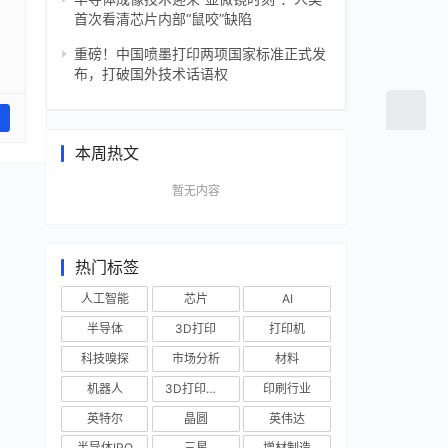
首次看清芯片内部“鼠咬”缺陷
重磅！中国喷墨打印两项国家标准正式发
布，打破国外技术话语权
本周热文
暂无内容
热门标签
人工智能
芯片
AI
半导体
3D打印
打印机
科技嗅探
市场分析
材料
机器人
3D打印技术
印刷行业
英特尔
晶圆
英伟达
半导体IPO
三星
增材制造