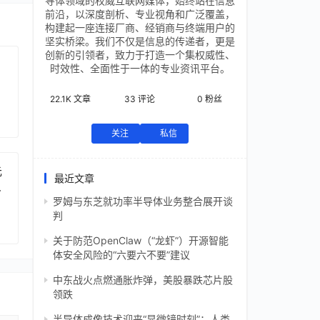
导体领域的权威互联网媒体，始终站在信息
前沿，以深度剖析、专业视角和广泛覆盖，
构建起一座连接厂商、经销商与终端用户的
坚实桥梁。我们不仅是信息的传递者，更是
创新的引领者，致力于打造一个集权威性、
时效性、全面性于一体的专业资讯平台。
22.1K
文章
33
评论
0
粉丝
关注
私信
元
最近文章
芯
罗姆与东芝就功率半导体业务整合展开谈
判
关于防范OpenClaw（“龙虾”）开源智能
体安全风险的“六要六不要”建议
中东战火点燃通胀炸弹，美股暴跌芯片股
领跌
半导体成像技术迎来“显微镜时刻”：人类