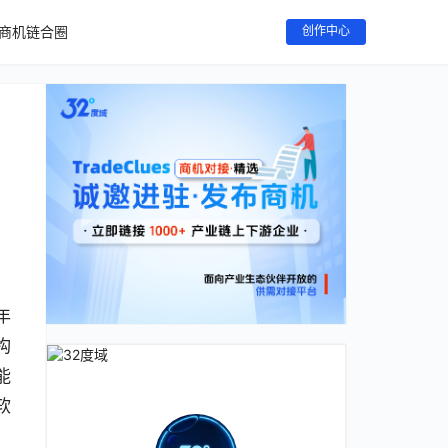
商机链合圈
创作中心
年
构
能
软
。