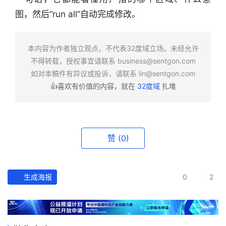
图，然后“run all”自动完成修改。
本内容为作者独立观点，不代表32度域立场。未经允许
不得转载，授权事宜请联系
business@sentgon.com
行
如对本稿件有异议或投诉，请联系
lin@sentgon.com
业
👍喜欢有价值的内容，就在
32度域
扎堆
快
报
资
赞
(0)
讯
精
选
生成海报
0
2
头
条
深