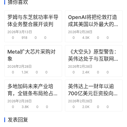
猜你喜欢
度
罗姆与东芝就功率半导
OpenAI将把伦敦打造
产
体业务整合展开谈判
成其美国以外最大的研
经
究中心
数
2026年3月13日
2026年2月28日
0
918
0
0
0
4.5K
0
0
据
Meta扩大芯片采购对
《大空头》原型警告：
研
象
英伟达处于与互联网泡
选
沫时期思科同样的“危
2026年2月28日
2026年2月28日
报
0
1.3K
0
0
险境地”
0
2.4K
0
0
告
多地加码未来产业培
英伟达上一财年以逾
创
育，全链条布局抢占新
700亿美元巨资投向合
投
赛道先机
作方，竭力巩固AI芯片
2026年2月28日
2026年2月28日
之
0
3.8K
0
0
需求
0
2.0K
0
0
窗
发表回复
商