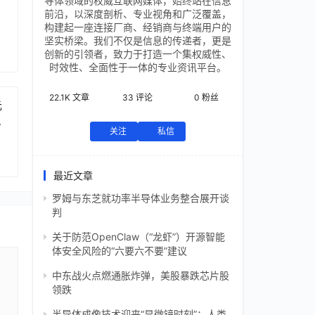
导体领域的权威互联网媒体，始终站在信息
前沿，以深度剖析、专业视角和广泛覆盖，
构建起一座连接厂商、经销商与终端用户的
坚实桥梁。我们不仅是信息的传递者，更是
创新的引领者，致力于打造一个集权威性、
时效性、全面性于一体的专业资讯平台。
22.1K
文章
33
评论
0
粉丝
元
芯
关注
私信
最近文章
罗姆与东芝就功率半导体业务整合展开谈
判
关于防范OpenClaw（“龙虾”）开源智能
体安全风险的“六要六不要”建议
中东战火点燃通胀炸弹，美股暴跌芯片股
领跌
半导体成像技术迎来“显微镜时刻”：人类