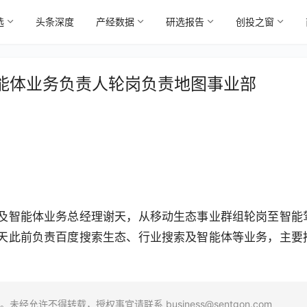
选
头条深度
产经数据
研选报告
创投之窗
能体业务负责人轮岗负责地图事业部
及智能体业务总经理谢天，从移动生态事业群组轮岗至智能
天此前负责百度搜索生态、行业搜索及智能体等业务，主要
场。未经允许不得转载，授权事宜请联系
business@sentgon.com