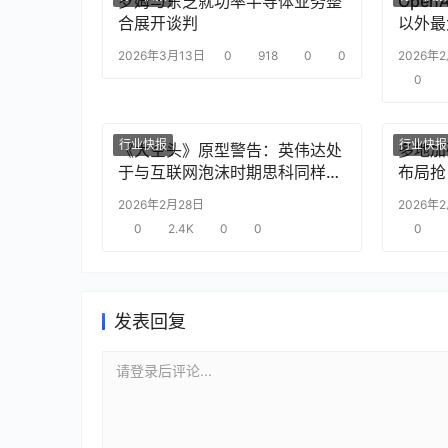
罗姆与东芝就功率半导体业务整
Ope
合展开谈判
以外最
2026年3月13日
0
918
0
0
2026年
0
行业快报
行业快报
《大空头》原型警告：英伟达处
多地加
于与互联网泡沫时期思科同样的
布局抢
“危险境地”
2026年2月28日
2026年
0
2.4K
0
0
0
发表回复
请登录后评论...