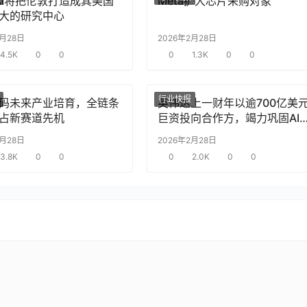
nAI将把伦敦打造成其美国
Meta扩大芯片采购对象
大的研究中心
2月28日
2026年2月28日
4.5K
0
0
0
1.3K
0
0
行业快报
码未来产业培育，全链条
英伟达上一财年以逾700亿美
占新赛道先机
巨资投向合作方，竭力巩固AI
片需求
2月28日
2026年2月28日
3.8K
0
0
0
2.0K
0
0