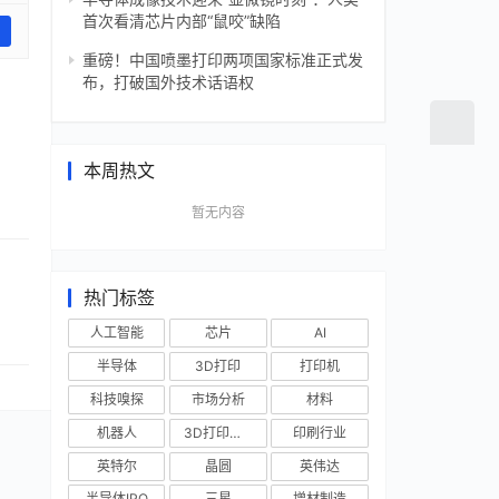
首次看清芯片内部“鼠咬”缺陷
重磅！中国喷墨打印两项国家标准正式发
布，打破国外技术话语权
本周热文
暂无内容
热门标签
人工智能
芯片
AI
半导体
3D打印
打印机
科技嗅探
市场分析
材料
机器人
3D打印技术
印刷行业
英特尔
晶圆
英伟达
半导体IPO
三星
增材制造