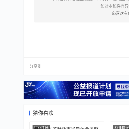
如对本稿件有
👍喜欢
分享到:
猜你喜欢
行业快报
行业快报