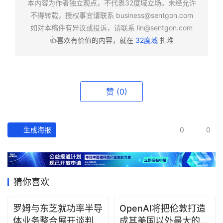
本内容为作者独立观点，不代表32度域立场。未经允许
报
不得转载，授权事宜请联系
business@sentgon.com
如对本稿件有异议或投诉，请联系
lin@sentgon.com
资
👍喜欢有价值的内容，就在
32度域
扎堆
讯
精
选
赞
(0)
头
条
深
生成海报
0
0
度
产
经
猜你喜欢
数
据
罗姆与东芝就功率半导
OpenAI将把伦敦打造
体业务整合展开谈判
成其美国以外最大的研