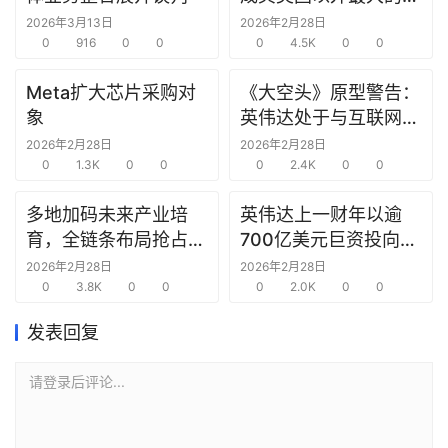
研
究中心
2026年3月13日
2026年2月28日
选
0
916
0
0
0
4.5K
0
0
报
告
Meta扩大芯片采购对
《大空头》原型警告：
象
英伟达处于与互联网泡
创
沫时期思科同样的“危
2026年2月28日
2026年2月28日
投
0
1.3K
0
0
险境地”
0
2.4K
0
0
之
窗
多地加码未来产业培
英伟达上一财年以逾
育，全链条布局抢占新
700亿美元巨资投向合
商
赛道先机
作方，竭力巩固AI芯片
2026年2月28日
2026年2月28日
机
0
3.8K
0
0
需求
0
2.0K
0
0
链
合
发表回复
圈
请登录后评论...