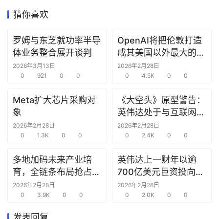
据
猜你喜欢
研
罗姆与东芝就功率半导
OpenAI将把伦敦打造
选
报
体业务整合展开谈判
成其美国以外最大的研
告
究中心
2026年3月13日
2026年2月28日
0
921
0
0
0
4.5K
0
0
创
Meta扩大芯片采购对
《大空头》原型警告：
投
象
英伟达处于与互联网泡
之
沫时期思科同样的“危
窗
2026年2月28日
2026年2月28日
0
1.3K
0
0
险境地”
0
2.4K
0
0
商
多地加码未来产业培
英伟达上一财年以逾
机
育，全链条布局抢占新
700亿美元巨资投向合
链
赛道先机
作方，竭力巩固AI芯片
2026年2月28日
2026年2月28日
合
0
3.9K
0
0
需求
0
2.0K
0
0
圈
发表回复