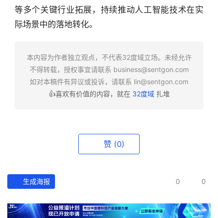
等多个关键行业拓展，持续推动人工智能技术在实
业
快
际场景中的落地转化。
报
本内容为作者独立观点，不代表32度域立场。未经允许
资
不得转载，授权事宜请联系
business@sentgon.com
讯
如对本稿件有异议或投诉，请联系
lin@sentgon.com
精
👍喜欢有价值的内容，就在
32度域
扎堆
选
头
条
赞
(0)
深
度
生成海报
0
0
产
经
数