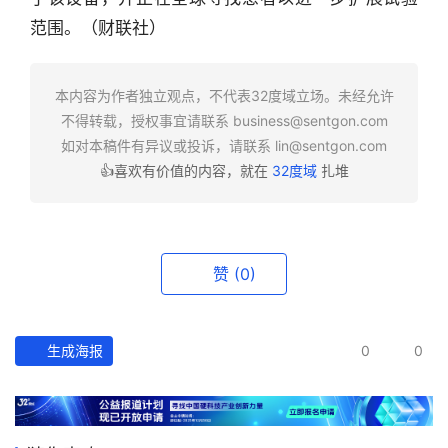
业
范围。（财联社）
快
报
本内容为作者独立观点，不代表32度域立场。未经允许
资
不得转载，授权事宜请联系
business@sentgon.com
讯
如对本稿件有异议或投诉，请联系
lin@sentgon.com
精
👍喜欢有价值的内容，就在
32度域
扎堆
选
头
条
赞
(0)
深
度
生成海报
0
0
产
经
数
据