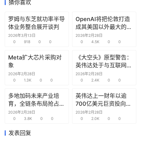
猜你喜欢
研
罗姆与东芝就功率半导
OpenAI将把伦敦打造
选
体业务整合展开谈判
成其美国以外最大的研
报
究中心
2026年3月13日
2026年2月28日
告
0
918
0
0
0
4.5K
0
0
创
Meta扩大芯片采购对
《大空头》原型警告：
投
象
英伟达处于与互联网泡
之
沫时期思科同样的“危
2026年2月28日
2026年2月28日
窗
0
1.3K
0
0
险境地”
0
2.4K
0
0
商
多地加码未来产业培
英伟达上一财年以逾
机
育，全链条布局抢占新
700亿美元巨资投向合
链
赛道先机
作方，竭力巩固AI芯片
2026年2月28日
2026年2月28日
合
0
3.8K
0
0
需求
0
2.0K
0
0
圈
发表回复