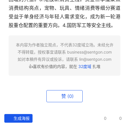
行
消费结构亮点，宠物、玩具、情绪消费等细分赛道
业
受益于单身经济与年轻人需求变化，成为新一轮港
快
股重仓配置的重要方向。4.国防军工等安全主线。
报
资
本内容为作者独立观点，不代表32度域立场。未经允许
讯
不得转载，授权事宜请联系
business@sentgon.com
精
如对本稿件有异议或投诉，请联系
lin@sentgon.com
选
👍喜欢有价值的内容，就在
32度域
扎堆
头
条
深
赞
(0)
度
产
生成海报
0
0
经
数