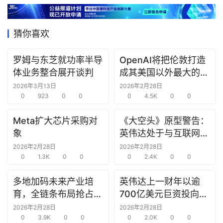
据
猜你喜欢
研
选
罗姆与东芝就功率半导
OpenAI将把伦敦打造
报
体业务整合展开谈判
成其美国以外最大的研
告
究中心
2026年3月13日
2026年2月28日
0
923
0
0
0
4.5K
0
0
创
投
Meta扩大芯片采购对
《大空头》原型警告：
之
象
英伟达处于与互联网泡
窗
沫时期思科同样的“危
2026年2月28日
2026年2月28日
0
1.3K
0
0
险境地”
0
2.4K
0
0
商
机
多地加码未来产业培
英伟达上一财年以逾
链
育，全链条布局抢占新
700亿美元巨资投向合
合
赛道先机
作方，竭力巩固AI芯片
2026年2月28日
2026年2月28日
圈
0
3.9K
0
0
需求
0
2.0K
0
0