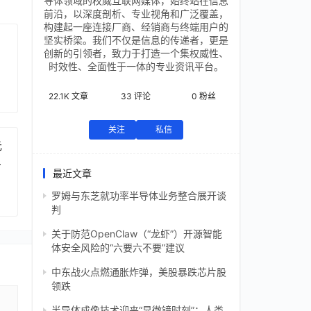
导体领域的权威互联网媒体，始终站在信息
前沿，以深度剖析、专业视角和广泛覆盖，
构建起一座连接厂商、经销商与终端用户的
坚实桥梁。我们不仅是信息的传递者，更是
创新的引领者，致力于打造一个集权威性、
时效性、全面性于一体的专业资讯平台。
22.1K
文章
33
评论
0
粉丝
关注
私信
元
芯
最近文章
罗姆与东芝就功率半导体业务整合展开谈
判
关于防范OpenClaw（“龙虾”）开源智能
体安全风险的“六要六不要”建议
中东战火点燃通胀炸弹，美股暴跌芯片股
领跌
半导体成像技术迎来“显微镜时刻”：人类