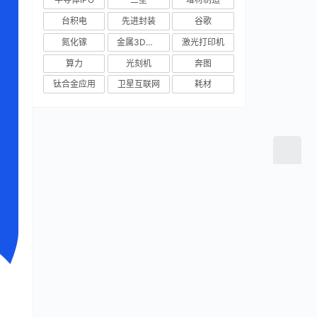
台积电
先进封装
谷歌
氮化镓
金属3D打印
激光打印机
算力
光刻机
奔图
钛合金应用
卫星互联网
耗材