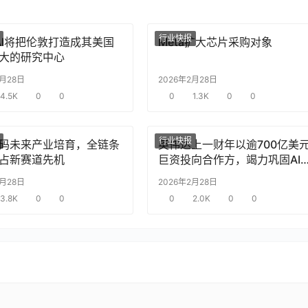
行业快报
nAI将把伦敦打造成其美国
Meta扩大芯片采购对象
大的研究中心
2月28日
2026年2月28日
4.5K
0
0
0
1.3K
0
0
行业快报
码未来产业培育，全链条
英伟达上一财年以逾700亿美
占新赛道先机
巨资投向合作方，竭力巩固AI
片需求
2月28日
2026年2月28日
3.8K
0
0
0
2.0K
0
0