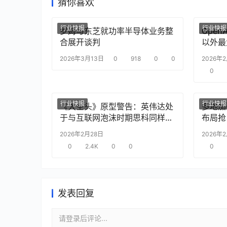
猜你喜欢
行业快报
行业快报
罗姆与东芝就功率半导体业务整
Ope
合展开谈判
以外最
2026年3月13日
0
918
0
0
2026年
0
行业快报
行业快报
《大空头》原型警告：英伟达处
多地加
于与互联网泡沫时期思科同样的
布局抢
“危险境地”
2026年2月28日
2026年
0
2.4K
0
0
0
发表回复
请登录后评论...