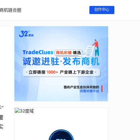
商机链合圈
创作中心
。
”
覆
实