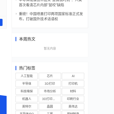
首次看清芯片内部“鼠咬”缺陷
重磅！中国喷墨打印两项国家标准正式发
布，打破国外技术话语权
本周热文
暂无内容
热门标签
人工智能
芯片
AI
半导体
3D打印
打印机
科技嗅探
市场分析
材料
机器人
3D打印技术
印刷行业
英特尔
晶圆
英伟达
半导体IPO
三星
增材制造