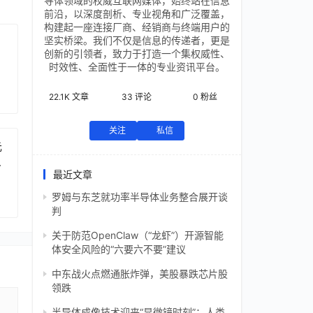
导体领域的权威互联网媒体，始终站在信息
前沿，以深度剖析、专业视角和广泛覆盖，
构建起一座连接厂商、经销商与终端用户的
坚实桥梁。我们不仅是信息的传递者，更是
创新的引领者，致力于打造一个集权威性、
时效性、全面性于一体的专业资讯平台。
22.1K
文章
33
评论
0
粉丝
关注
私信
元
芯
最近文章
罗姆与东芝就功率半导体业务整合展开谈
判
关于防范OpenClaw（“龙虾”）开源智能
体安全风险的“六要六不要”建议
中东战火点燃通胀炸弹，美股暴跌芯片股
领跌
半导体成像技术迎来“显微镜时刻”：人类