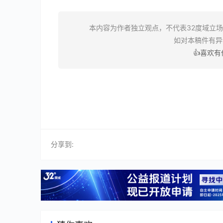
本内容为作者独立观点，不代表32度域立
如对本稿件有
👍喜欢
分享到: