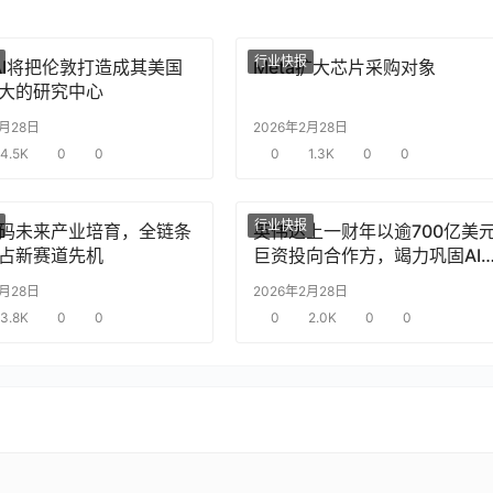
行业快报
nAI将把伦敦打造成其美国
Meta扩大芯片采购对象
大的研究中心
2月28日
2026年2月28日
4.5K
0
0
0
1.3K
0
0
行业快报
码未来产业培育，全链条
英伟达上一财年以逾700亿美
占新赛道先机
巨资投向合作方，竭力巩固AI
片需求
2月28日
2026年2月28日
3.8K
0
0
0
2.0K
0
0