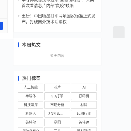
首次看清芯片内部“鼠咬”缺陷
重磅！中国喷墨打印两项国家标准正式发
布，打破国外技术话语权
本周热文
暂无内容
热门标签
人工智能
芯片
AI
半导体
3D打印
打印机
科技嗅探
市场分析
材料
机器人
3D打印技术
印刷行业
英特尔
晶圆
英伟达
半导体IPO
三星
增材制造