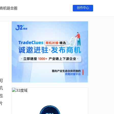
商机链合圈
创作中心
旬
机
包
片