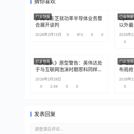
猜你喜欢
行业快报
行业快报
罗姆与东芝就功率半导体业务整
Ope
合展开谈判
以外最
2026年3月13日
0
913
0
0
2026年
0
行业快报
行业快报
《大空头》原型警告：英伟达处
多地加
于与互联网泡沫时期思科同样的
布局抢
“危险境地”
2026年2月28日
2026年
0
2.4K
0
0
0
发表回复
请登录后评论...