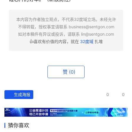
快
报
本内容为作者独立观点，不代表32度域立场。未经允许
不得转载，授权事宜请联系
business@sentgon.com
资
如对本稿件有异议或投诉，请联系
lin@sentgon.com
讯
👍喜欢有价值的内容，就在
32度域
扎堆
精
选
头
赞
(0)
条
深
度
生成海报
0
0
产
经
数
猜你喜欢
据