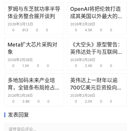
罗姆与东芝就功率半导
OpenAI将把伦敦打造
研
体业务整合展开谈判
成其美国以外最大的研
选
究中心
报
2026年3月13日
2026年2月28日
告
0
913
0
0
0
4.5K
0
0
Meta扩大芯片采购对
《大空头》原型警告：
创
象
英伟达处于与互联网泡
投
沫时期思科同样的“危
2026年2月28日
2026年2月28日
之
0
1.3K
0
0
险境地”
0
2.4K
0
0
窗
多地加码未来产业培
英伟达上一财年以逾
商
育，全链条布局抢占新
700亿美元巨资投向合
机
赛道先机
作方，竭力巩固AI芯片
2026年2月28日
2026年2月28日
链
0
3.8K
0
0
需求
0
2.0K
0
0
合
圈
发表回复
请登录后评论...