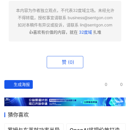
快
报
本内容为作者独立观点，不代表32度域立场。未经允许
不得转载，授权事宜请联系
business@sentgon.com
资
如对本稿件有异议或投诉，请联系
lin@sentgon.com
讯
👍喜欢有价值的内容，就在
32度域
扎堆
精
选
头
赞
(0)
条
深
度
生成海报
0
0
产
经
数
猜你喜欢
据