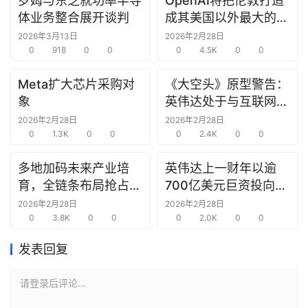
罗姆与东芝就功率半导
OpenAI将把伦敦打造
研
体业务整合展开谈判
成其美国以外最大的研
选
究中心
2026年3月13日
2026年2月28日
报
0
918
0
0
0
4.5K
0
0
告
Meta扩大芯片采购对
《大空头》原型警告：
创
象
英伟达处于与互联网泡
投
沫时期思科同样的“危
2026年2月28日
2026年2月28日
之
0
1.3K
0
0
险境地”
0
2.4K
0
0
窗
多地加码未来产业培
英伟达上一财年以逾
育，全链条布局抢占新
700亿美元巨资投向合
商
赛道先机
作方，竭力巩固AI芯片
机
2026年2月28日
2026年2月28日
0
3.8K
0
0
需求
0
2.0K
0
0
链
合
发表回复
圈
请登录后评论...