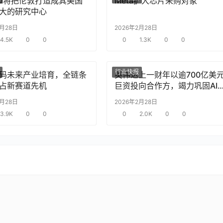
nAI将把伦敦打造成其美国
Meta扩大芯片采购对象
大的研究中心
2月28日
2026年2月28日
4.5K
0
0
0
1.3K
0
0
行业快报
码未来产业培育，全链条
英伟达上一财年以逾700亿美
占新赛道先机
巨资投向合作方，竭力巩固AI
片需求
2月28日
2026年2月28日
3.9K
0
0
0
2.0K
0
0