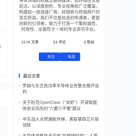
导体领域的权威互联网媒体，始终站在信息
前沿，以深度剖析、专业视角和广泛覆盖，
构建起一座连接厂商、经销商与终端用户的
坚实桥梁。我们不仅是信息的传递者，更是
创新的引领者，致力于打造一个集权威性、
时效性、全面性于一体的专业资讯平台。
22.1K
文章
33
评论
0
粉丝
元
芯
关注
私信
最近文章
罗姆与东芝就功率半导体业务整合展开谈
判
关于防范OpenClaw（“龙虾”）开源智能
体安全风险的“六要六不要”建议
中东战火点燃通胀炸弹，美股暴跌芯片股
领跌
半导体成像技术迎来“显微镜时刻”：人类