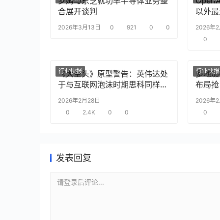
罗姆与东芝就功率半导体业务整
Ope
合展开谈判
以外最
2026年3月13日
0
921
0
0
2026年
0
行业快报
行业快报
《大空头》原型警告：英伟达处
多地加
于与互联网泡沫时期思科同样的
布局抢
“危险境地”
2026年2月28日
2026年
0
2.4K
0
0
0
发表回复
请登录后评论...