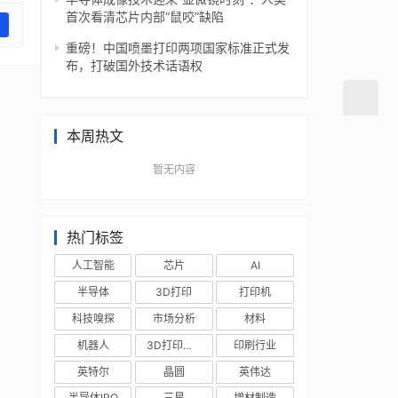
首次看清芯片内部“鼠咬”缺陷
重磅！中国喷墨打印两项国家标准正式发
布，打破国外技术话语权
本周热文
暂无内容
热门标签
人工智能
芯片
AI
半导体
3D打印
打印机
科技嗅探
市场分析
材料
机器人
3D打印技术
印刷行业
英特尔
晶圆
英伟达
半导体IPO
三星
增材制造