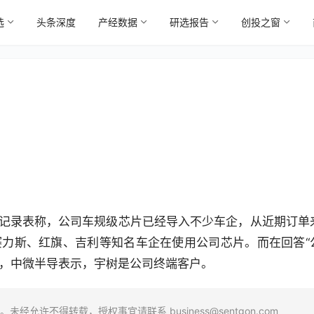
选
头条深度
产经数据
研选报告
创投之窗
动记录表称，公司车规级芯片已经导入不少车企，从近期订单
赛力斯、红旗、吉利等知名车企在使用公司芯片。而在回答“
时，中微半导表示，宇树是公司终端客户。
场。未经允许不得转载，授权事宜请联系
business@sentgon.com