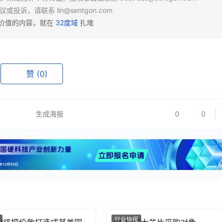
异议或投诉，请联系
lin@sentgon.com
有价值的内容，就在
32度域
扎堆
赞
(0)
生成海报
0
0
行业快报