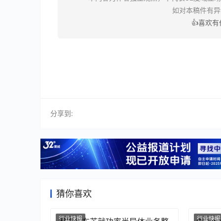
如对本稿件有
👍喜欢
分享到:
猜你喜欢
行业快报
行业快报