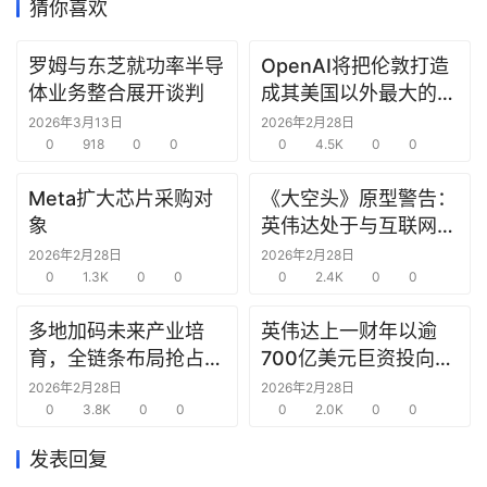
猜你喜欢
研
罗姆与东芝就功率半导
OpenAI将把伦敦打造
选
体业务整合展开谈判
成其美国以外最大的研
报
究中心
2026年3月13日
2026年2月28日
告
0
918
0
0
0
4.5K
0
0
创
Meta扩大芯片采购对
《大空头》原型警告：
投
象
英伟达处于与互联网泡
之
沫时期思科同样的“危
2026年2月28日
2026年2月28日
窗
0
1.3K
0
0
险境地”
0
2.4K
0
0
商
多地加码未来产业培
英伟达上一财年以逾
机
育，全链条布局抢占新
700亿美元巨资投向合
链
赛道先机
作方，竭力巩固AI芯片
2026年2月28日
2026年2月28日
合
0
3.8K
0
0
需求
0
2.0K
0
0
圈
发表回复