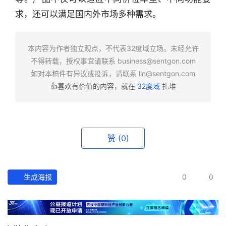
业
求，还可以满足国内外市场多种需求。
快
报
本内容为作者独立观点，不代表32度域立场。未经允许
资
不得转载，授权事宜请联系
business@sentgon.com
讯
如对本稿件有异议或投诉，请联系
lin@sentgon.com
精
👍喜欢有价值的内容，就在
32度域
扎堆
选
头
条
赞
(0)
深
度
生成海报
0
0
产
经
数
据