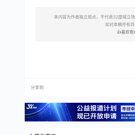
本内容为作者独立观点，不代表32度域立
如对本稿件有
👍喜欢
分享到: