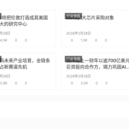
行业快报
nAI将把伦敦打造成其美国
Meta扩大芯片采购对象
大的研究中心
2月28日
2026年2月28日
4.5K
0
0
0
1.3K
0
0
行业快报
码未来产业培育，全链条
英伟达上一财年以逾700亿美
占新赛道先机
巨资投向合作方，竭力巩固AI
片需求
2月28日
2026年2月28日
3.8K
0
0
0
2.0K
0
0