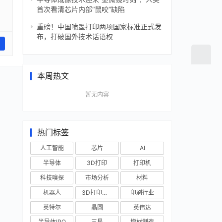
首次看清芯片内部“鼠咬”缺陷
重磅！中国喷墨打印两项国家标准正式发
布，打破国外技术话语权
本周热文
暂无内容
热门标签
人工智能
芯片
AI
半导体
3D打印
打印机
科技嗅探
市场分析
材料
机器人
3D打印技术
印刷行业
英特尔
晶圆
英伟达
半导体IPO
三星
增材制造