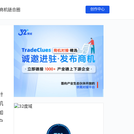
商机链合圈
创作中心
针
机
加
户