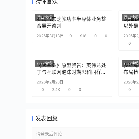
猜你喜欢
行业快报
行业快报
罗姆与东芝就功率半导体业务整
Ope
合展开谈判
以外最
2026年3月13日
0
918
0
0
2026年
0
行业快报
行业快报
《大空头》原型警告：英伟达处
多地加
于与互联网泡沫时期思科同样的
布局抢
“危险境地”
2026年2月28日
2026年
0
2.4K
0
0
0
发表回复
请登录后评论...