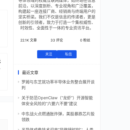
导体领域的权威互联网媒体，始终站在信息
前沿，以深度剖析、专业视角和广泛覆盖，
构建起一座连接厂商、经销商与终端用户的
坚实桥梁。我们不仅是信息的传递者，更是
创新的引领者，致力于打造一个集权威性、
时效性、全面性于一体的专业资讯平台。
22.1K
文章
33
评论
0
粉丝
关注
私信
元
芯
最近文章
罗姆与东芝就功率半导体业务整合展开谈
判
关于防范OpenClaw（“龙虾”）开源智能
体安全风险的“六要六不要”建议
中东战火点燃通胀炸弹，美股暴跌芯片股
领跌
半导体成像技术迎来“显微镜时刻”：人类