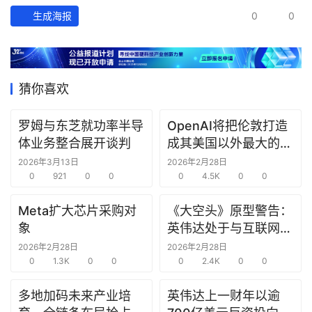
经
生成海报
0
0
数
据
研
猜你喜欢
选
报
告
罗姆与东芝就功率半导
OpenAI将把伦敦打造
体业务整合展开谈判
成其美国以外最大的研
究中心
创
2026年3月13日
2026年2月28日
0
921
0
0
0
4.5K
0
0
投
之
Meta扩大芯片采购对
《大空头》原型警告：
窗
象
英伟达处于与互联网泡
沫时期思科同样的“危
2026年2月28日
2026年2月28日
商
0
1.3K
0
0
险境地”
0
2.4K
0
0
机
链
多地加码未来产业培
英伟达上一财年以逾
合