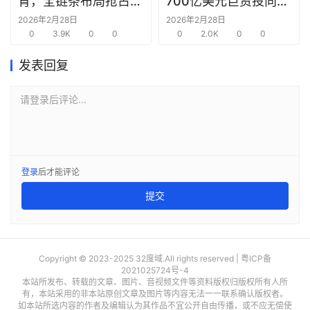
育，全链条布局抢占新
700亿美元巨资投向合
圈
赛道先机
作方，竭力巩固AI芯片
2026年2月28日
2026年2月28日
0
3.9K
0
0
需求
0
2.0K
0
0
发表回复
请登录后评论...
登录
后才能评论
提交
Copyright © 2023-2025 32度域.All rights reserved |
粤ICP备
2021025724号-4
本站所发布、转载的文章、图片、音视频文件等资料版权归版权所有人所
有，本站采用的非本站原创文章及图片等内容无法一一联系确认版权者。
如本站所选内容的作者及编辑认为其作品不宜公开自由传播，或不应无偿使