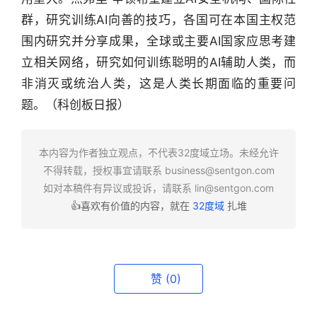
群，研究训练AI向善的技巧，各国可在本国主权范
行
围内研究并分享成果，全球或主要AI国家应思考建
业
立相关网络，研究如何训练聪明的AI辅助人类，而
快
非消灭或统治人类，这是人类长期面临的重要问
报
题。（科创板日报）
资
讯
本内容为作者独立观点，不代表32度域立场。未经允许
精
不得转载，授权事宜请联系
business@sentgon.com
选
如对本稿件有异议或投诉，请联系
lin@sentgon.com
👍喜欢有价值的内容，就在
32度域
扎堆
头
条
深
度
赞
(0)
产