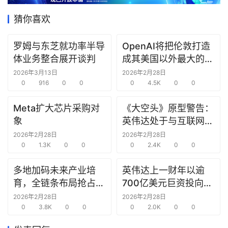
据
猜你喜欢
研
选
罗姆与东芝就功率半导
OpenAI将把伦敦打造
报
体业务整合展开谈判
成其美国以外最大的研
告
究中心
2026年3月13日
2026年2月28日
0
916
0
0
0
4.5K
0
0
创
Meta扩大芯片采购对
《大空头》原型警告：
投
象
英伟达处于与互联网泡
之
窗
沫时期思科同样的“危
2026年2月28日
2026年2月28日
0
1.3K
0
0
险境地”
0
2.4K
0
0
商
多地加码未来产业培
英伟达上一财年以逾
机
育，全链条布局抢占新
700亿美元巨资投向合
链
赛道先机
作方，竭力巩固AI芯片
合
2026年2月28日
2026年2月28日
0
3.8K
0
0
需求
0
2.0K
0
0
圈