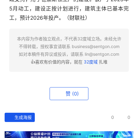
行
业
5月动工，建设正按计划进行，建筑主体已基本完
快
工，预计2026年投产。（财联社）
报
本内容为作者独立观点，不代表32度域立场。未经允许
资
不得转载，授权事宜请联系
business@sentgon.com
讯
如对本稿件有异议或投诉，请联系
lin@sentgon.com
精
选
👍喜欢有价值的内容，就在
32度域
扎堆
头
条
赞
(0)
深
度
生成海报
0
0
产
经
数