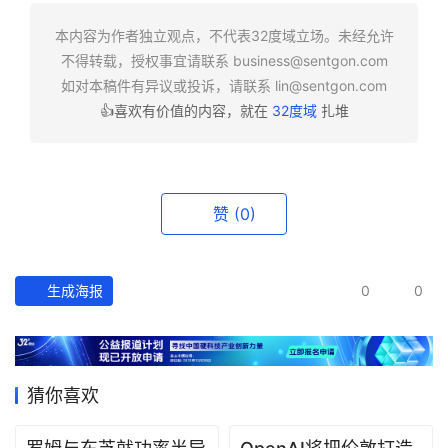
快
报
本内容为作者独立观点，不代表32度域立场。未经允许
不得转载，授权事宜请联系
business@sentgon.com
资
如对本稿件有异议或投诉，请联系
lin@sentgon.com
讯
👍喜欢有价值的内容，就在
32度域
扎堆
精
选
头
赞
(0)
条
深
度
生成海报
0
0
产
经
数
猜你喜欢
据