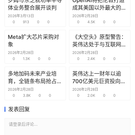
罗姆与东芝就功率半导
OpenAI将把伦敦打造
研
体业务整合展开谈判
成其美国以外最大的研
选
究中心
2026年3月13日
2026年2月28日
报
0
913
0
0
0
4.5K
0
0
告
Meta扩大芯片采购对
《大空头》原型警告：
创
象
英伟达处于与互联网泡
投
沫时期思科同样的“危
2026年2月28日
2026年2月28日
之
0
1.3K
0
0
险境地”
0
2.4K
0
0
窗
多地加码未来产业培
英伟达上一财年以逾
育，全链条布局抢占新
700亿美元巨资投向合
商
赛道先机
作方，竭力巩固AI芯片
机
2026年2月28日
2026年2月28日
0
3.8K
0
0
需求
0
2.0K
0
0
链
合
发表回复
圈
请登录后评论...