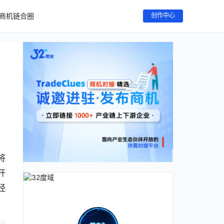
商机链合圈
创作中心
将
开
经