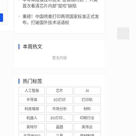
首次看清芯片内部“鼠咬”缺陷
重磅！中国喷墨打印两项国家标准正式发
布，打破国外技术话语权
本周热文
暂无内容
热门标签
人工智能
芯片
AI
半导体
3D打印
打印机
科技嗅探
市场分析
材料
机器人
3D打印技术
印刷行业
英特尔
晶圆
英伟达
半导体IPO
三星
增材制造