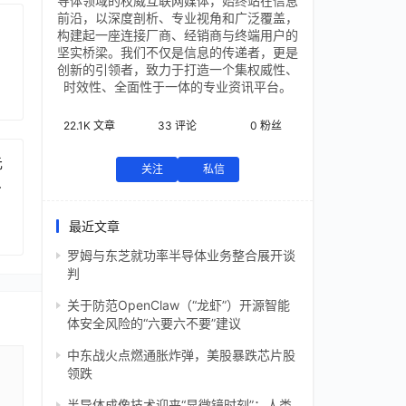
导体领域的权威互联网媒体，始终站在信息
前沿，以深度剖析、专业视角和广泛覆盖，
构建起一座连接厂商、经销商与终端用户的
坚实桥梁。我们不仅是信息的传递者，更是
创新的引领者，致力于打造一个集权威性、
时效性、全面性于一体的专业资讯平台。
22.1K
文章
33
评论
0
粉丝
元
关注
私信
芯
最近文章
罗姆与东芝就功率半导体业务整合展开谈
判
关于防范OpenClaw（“龙虾”）开源智能
体安全风险的“六要六不要”建议
中东战火点燃通胀炸弹，美股暴跌芯片股
领跌
半导体成像技术迎来“显微镜时刻”：人类