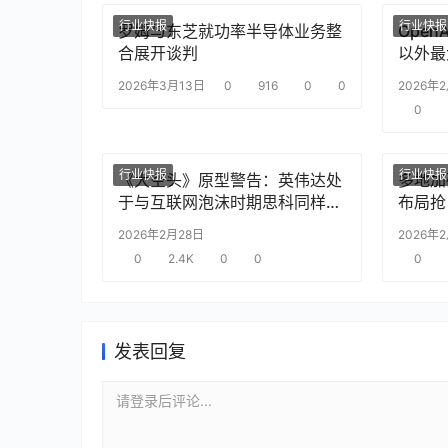
行业快报
行业快报
罗姆与东芝就功率半导体业务整
Ope
合展开谈判
以外最
2026年3月13日
0
916
0
0
2026年
0
行业快报
行业快报
《大空头》原型警告：英伟达处
多地加
于与互联网泡沫时期思科同样的
布局抢
“危险境地”
2026年2月28日
2026年
0
2.4K
0
0
0
发表回复
请登录后评论...