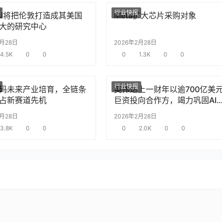
行业快报
nAI将把伦敦打造成其美国
Meta扩大芯片采购对象
大的研究中心
2月28日
2026年2月28日
4.5K
0
0
0
1.3K
0
0
行业快报
码未来产业培育，全链条
英伟达上一财年以逾700亿美
占新赛道先机
巨资投向合作方，竭力巩固AI
片需求
2月28日
2026年2月28日
3.8K
0
0
0
2.0K
0
0