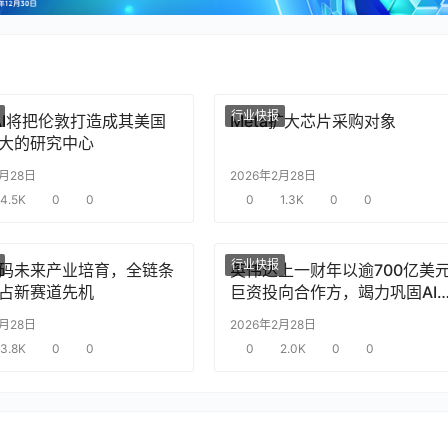
行业快报
nAI将把伦敦打造成其美国
Meta扩大芯片采购对象
大的研究中心
2月28日
2026年2月28日
4.5K
0
0
0
1.3K
0
0
行业快报
码未来产业培育，全链条
英伟达上一财年以逾700亿美
占新赛道先机
巨资投向合作方，竭力巩固AI
片需求
2月28日
2026年2月28日
3.8K
0
0
0
2.0K
0
0