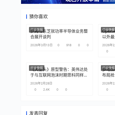
猜你喜欢
行业快报
行业快报
罗姆与东芝就功率半导体业务整
Ope
合展开谈判
以外最
2026年3月13日
0
918
0
0
2026年
0
行业快报
行业快报
《大空头》原型警告：英伟达处
多地加
于与互联网泡沫时期思科同样的
布局抢
“危险境地”
2026年2月28日
2026年
0
2.4K
0
0
0
发表回复