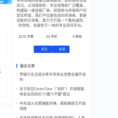
导体领域的权威互联网媒体，始终站在信息
前沿，以深度剖析、专业视角和广泛覆盖，
构建起一座连接厂商、经销商与终端用户的
坚实桥梁。我们不仅是信息的传递者，更是
创新的引领者，致力于打造一个集权威性、
时效性、全面性于一体的专业资讯平台。
22.1K
文章
33
评论
0
粉丝
关注
私信
最近文章
元
罗姆与东芝就功率半导体业务整合展开谈
芯
判
关于防范OpenClaw（“龙虾”）开源智能
体安全风险的“六要六不要”建议
中东战火点燃通胀炸弹，美股暴跌芯片股
领跌
半导体成像技术迎来“显微镜时刻”：人类