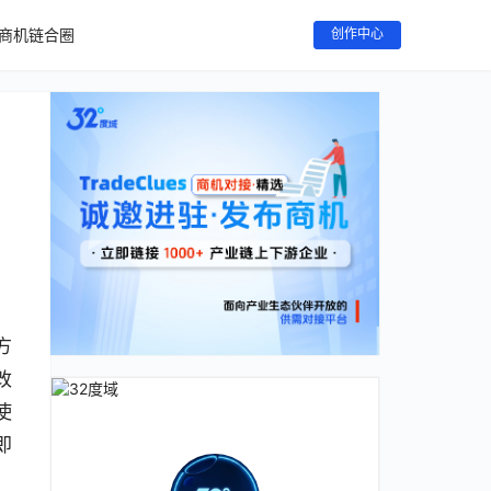
商机链合圈
创作中心
方
改
使
即
，