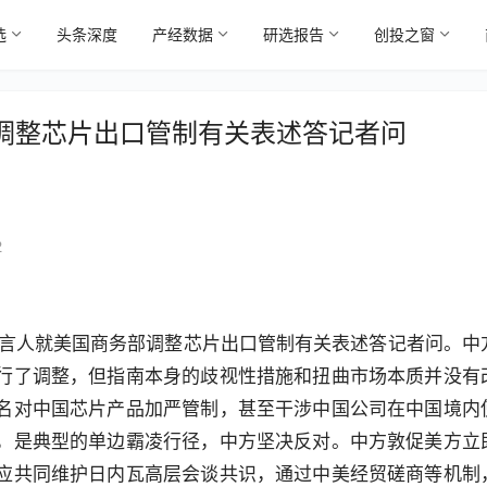
选
头条深度
产经数据
研选报告
创投之窗
调整芯片出口管制有关表述答记者问
2
发言人就美国商务部调整芯片出口管制有关表述答记者问。中
行了调整，但指南本身的歧视性措施和扭曲市场本质并没有
名对中国芯片产品加严管制，甚至干涉中国公司在中国境内
，是典型的单边霸凌行径，中方坚决反对。中方敦促美方立
应共同维护日内瓦高层会谈共识，通过中美经贸磋商等机制