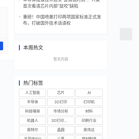
首次看清芯片内部“鼠咬”缺陷
重磅！中国喷墨打印两项国家标准正式发
布，打破国外技术话语权
本周热文
暂无内容
热门标签
人工智能
芯片
AI
半导体
3D打印
打印机
科技嗅探
市场分析
材料
机器人
3D打印技术
印刷行业
英特尔
晶圆
英伟达
半导体IPO
三星
增材制造