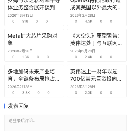
罗姆与东芝就功率半导
OpenAI将把伦敦打造
研
体业务整合展开谈判
成其美国以外最大的研
选
究中心
2026年3月13日
2026年2月28日
报
0
918
0
0
0
4.5K
0
0
告
Meta扩大芯片采购对
《大空头》原型警告：
创
象
英伟达处于与互联网泡
投
沫时期思科同样的“危
2026年2月28日
2026年2月28日
之
0
1.3K
0
0
险境地”
0
2.4K
0
0
窗
多地加码未来产业培
英伟达上一财年以逾
育，全链条布局抢占新
700亿美元巨资投向合
商
赛道先机
作方，竭力巩固AI芯片
机
2026年2月28日
2026年2月28日
0
3.8K
0
0
需求
0
2.0K
0
0
链
合
发表回复
圈
请登录后评论...