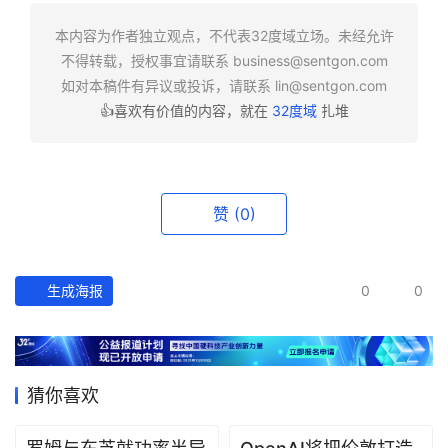
快
报
本内容为作者独立观点，不代表32度域立场。未经允许
不得转载，授权事宜请联系
business@sentgon.com
资
如对本稿件有异议或投诉，请联系
lin@sentgon.com
讯
👍喜欢有价值的内容，就在
32度域
扎堆
精
选
头
赞
(0)
条
深
度
生成海报
0
0
产
经
数
猜你喜欢
据