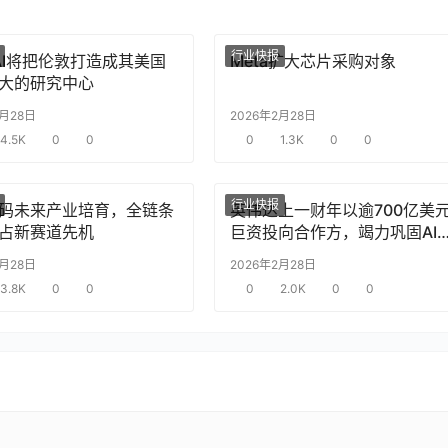
行业快报
nAI将把伦敦打造成其美国
Meta扩大芯片采购对象
大的研究中心
2月28日
2026年2月28日
4.5K
0
0
0
1.3K
0
0
行业快报
码未来产业培育，全链条
英伟达上一财年以逾700亿美
占新赛道先机
巨资投向合作方，竭力巩固AI
片需求
2月28日
2026年2月28日
3.8K
0
0
0
2.0K
0
0