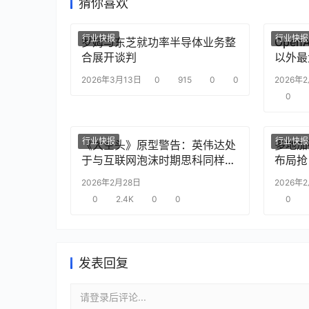
猜你喜欢
行业快报
行业快报
罗姆与东芝就功率半导体业务整
Ope
合展开谈判
以外最
2026年3月13日
0
915
0
0
2026年
0
行业快报
行业快报
《大空头》原型警告：英伟达处
多地加
于与互联网泡沫时期思科同样的
布局抢
“危险境地”
2026年2月28日
2026年
0
2.4K
0
0
0
发表回复
请登录后评论...