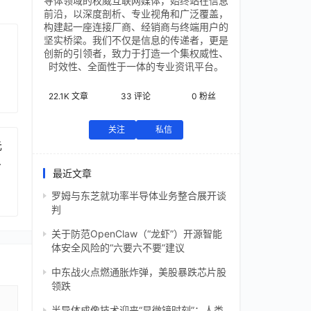
导体领域的权威互联网媒体，始终站在信息
前沿，以深度剖析、专业视角和广泛覆盖，
构建起一座连接厂商、经销商与终端用户的
坚实桥梁。我们不仅是信息的传递者，更是
创新的引领者，致力于打造一个集权威性、
时效性、全面性于一体的专业资讯平台。
22.1K
文章
33
评论
0
粉丝
关注
私信
元
芯
最近文章
罗姆与东芝就功率半导体业务整合展开谈
判
关于防范OpenClaw（“龙虾”）开源智能
体安全风险的“六要六不要”建议
中东战火点燃通胀炸弹，美股暴跌芯片股
领跌
半导体成像技术迎来“显微镜时刻”：人类