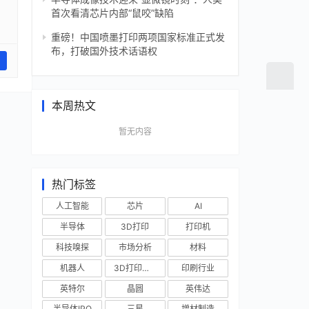
首次看清芯片内部“鼠咬”缺陷
重磅！中国喷墨打印两项国家标准正式发
布，打破国外技术话语权
本周热文
暂无内容
热门标签
人工智能
芯片
AI
半导体
3D打印
打印机
科技嗅探
市场分析
材料
机器人
3D打印技术
印刷行业
英特尔
晶圆
英伟达
半导体IPO
三星
增材制造