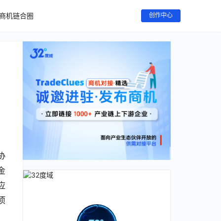
商机链合圈
创作中心
协
金
应
项