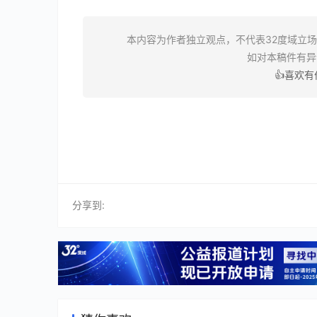
本内容为作者独立观点，不代表32度域立
如对本稿件有
👍喜欢
分享到: