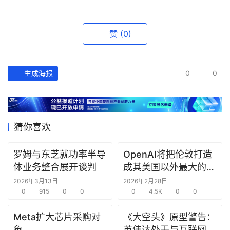
产
经
赞
(0)
数
据
生成海报
0
0
研
选
报
告
猜你喜欢
创
罗姆与东芝就功率半导
OpenAI将把伦敦打造
投
体业务整合展开谈判
成其美国以外最大的研
之
究中心
2026年3月13日
2026年2月28日
窗
0
915
0
0
0
4.5K
0
0
商
Meta扩大芯片采购对
《大空头》原型警告：
机
象
英伟达处于与互联网泡