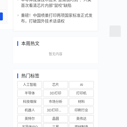
首次看清芯片内部“鼠咬”缺陷
重磅！中国喷墨打印两项国家标准正式发
布，打破国外技术话语权
本周热文
暂无内容
热门标签
人工智能
芯片
AI
半导体
3D打印
打印机
科技嗅探
市场分析
材料
机器人
3D打印技术
印刷行业
英特尔
晶圆
英伟达
半导体IPO
三星
增材制造