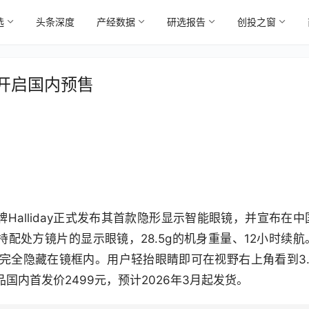
选
头条深度
产经数据
研选报告
创投之窗
ay开启国内预售
牌Halliday正式发布其首款隐形显示智能眼镜，并宣布在中
是首款支持配处方镜片的显示眼镜，28.5g的机身重量、12小时续航
完全隐藏在镜框内。用户轻抬眼睛即可在视野右上角看到3.
内首发价2499元，预计2026年3月起发货。