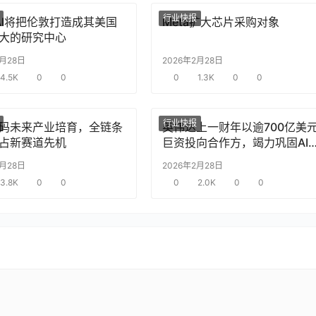
行业快报
nAI将把伦敦打造成其美国
Meta扩大芯片采购对象
大的研究中心
2月28日
2026年2月28日
4.5K
0
0
0
1.3K
0
0
行业快报
码未来产业培育，全链条
英伟达上一财年以逾700亿美
占新赛道先机
巨资投向合作方，竭力巩固AI
片需求
2月28日
2026年2月28日
3.8K
0
0
0
2.0K
0
0