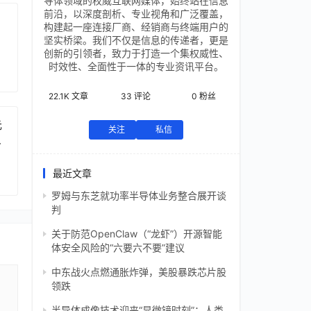
导体领域的权威互联网媒体，始终站在信息
前沿，以深度剖析、专业视角和广泛覆盖，
构建起一座连接厂商、经销商与终端用户的
坚实桥梁。我们不仅是信息的传递者，更是
创新的引领者，致力于打造一个集权威性、
时效性、全面性于一体的专业资讯平台。
22.1K
文章
33
评论
0
粉丝
元
关注
私信
芯
最近文章
罗姆与东芝就功率半导体业务整合展开谈
判
关于防范OpenClaw（“龙虾”）开源智能
体安全风险的“六要六不要”建议
中东战火点燃通胀炸弹，美股暴跌芯片股
领跌
半导体成像技术迎来“显微镜时刻”：人类