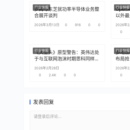
行业快报
行业快报
罗姆与东芝就功率半导体业务整
Ope
合展开谈判
以外最
2026年3月13日
0
916
0
0
2026年
0
行业快报
行业快报
《大空头》原型警告：英伟达处
多地加
于与互联网泡沫时期思科同样的
布局抢
“危险境地”
2026年2月28日
2026年
0
2.4K
0
0
0
发表回复
请登录后评论...