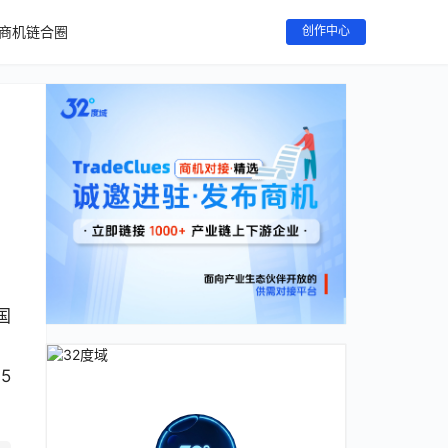
商机链合圈
创作中心
国
。
5