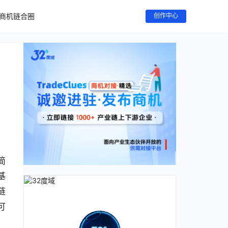
商机链合圈
创作中心
简
基
链
可