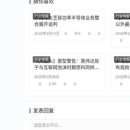
猜你喜欢
行业快报
行业快报
罗姆与东芝就功率半导体业务整
Ope
合展开谈判
以外最
2026年3月13日
0
913
0
0
2026年
0
行业快报
行业快报
《大空头》原型警告：英伟达处
多地加
于与互联网泡沫时期思科同样的
布局抢
“危险境地”
2026年2月28日
2026年
0
2.4K
0
0
0
发表回复
请登录后评论...