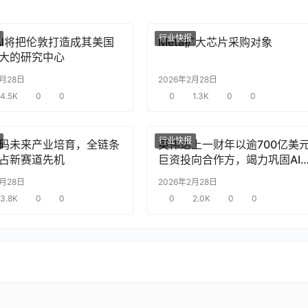
行业快报
nAI将把伦敦打造成其美国
Meta扩大芯片采购对象
大的研究中心
2月28日
2026年2月28日
4.5K
0
0
0
1.3K
0
0
行业快报
码未来产业培育，全链条
英伟达上一财年以逾700亿美
占新赛道先机
巨资投向合作方，竭力巩固AI
片需求
2月28日
2026年2月28日
3.8K
0
0
0
2.0K
0
0