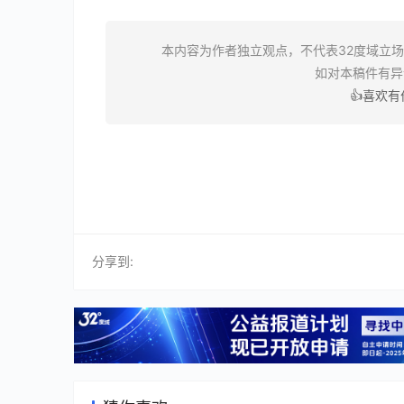
本内容为作者独立观点，不代表32度域立
如对本稿件有
👍喜欢
分享到: