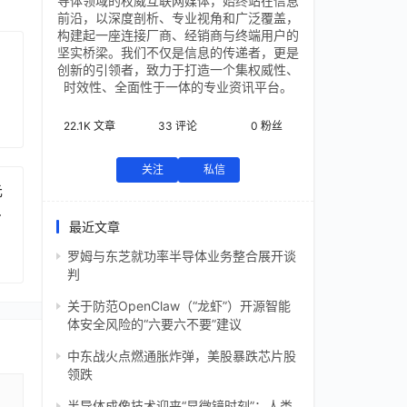
导体领域的权威互联网媒体，始终站在信息
前沿，以深度剖析、专业视角和广泛覆盖，
构建起一座连接厂商、经销商与终端用户的
坚实桥梁。我们不仅是信息的传递者，更是
创新的引领者，致力于打造一个集权威性、
时效性、全面性于一体的专业资讯平台。
22.1K
文章
33
评论
0
粉丝
关注
私信
元
芯
最近文章
罗姆与东芝就功率半导体业务整合展开谈
判
关于防范OpenClaw（“龙虾”）开源智能
体安全风险的“六要六不要”建议
中东战火点燃通胀炸弹，美股暴跌芯片股
领跌
半导体成像技术迎来“显微镜时刻”：人类