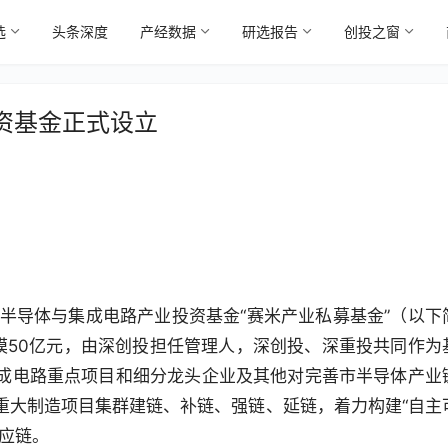
选
头条深度
产经数据
研选报告
创投之窗
资基金正式设立
半导体与集成电路产业投资基金“赛米产业私募基金”（以下
模50亿元，由深创投担任管理人，深创投、深重投共同作为
成电路重点项目和细分龙头企业及其他对完善市半导体产业
重大制造项目集群建链、补链、强链、延链，着力构建“自主
应链。