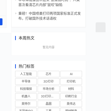
首次看清芯片内部“鼠咬”缺陷
重磅！中国喷墨打印两项国家标准正式发
布，打破国外技术话语权
本周热文
暂无内容
热门标签
人工智能
芯片
AI
半导体
3D打印
打印机
科技嗅探
市场分析
材料
机器人
3D打印技术
印刷行业
英特尔
晶圆
英伟达
半导体IPO
三星
增材制造