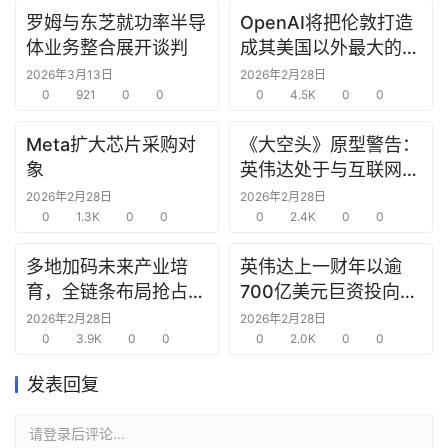
罗姆与东芝就功率半导
OpenAI将把伦敦打造
研
体业务整合展开谈判
成其美国以外最大的研
选
究中心
报
2026年3月13日
2026年2月28日
0
921
0
0
0
4.5K
0
0
告
Meta扩大芯片采购对
《大空头》原型警告：
创
象
英伟达处于与互联网泡
投
沫时期思科同样的“危
2026年2月28日
2026年2月28日
之
0
1.3K
0
0
险境地”
0
2.4K
0
0
窗
多地加码未来产业培
英伟达上一财年以逾
商
育，全链条布局抢占新
700亿美元巨资投向合
机
赛道先机
作方，竭力巩固AI芯片
2026年2月28日
2026年2月28日
链
0
3.9K
0
0
需求
0
2.0K
0
0
合
圈
发表回复
请登录后评论...