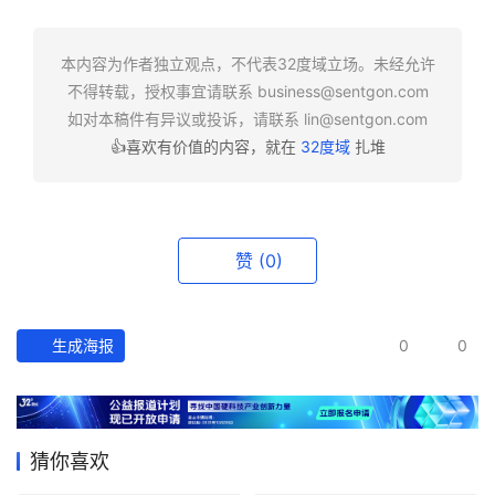
快
报
本内容为作者独立观点，不代表32度域立场。未经允许
不得转载，授权事宜请联系
business@sentgon.com
资
如对本稿件有异议或投诉，请联系
lin@sentgon.com
讯
👍喜欢有价值的内容，就在
32度域
扎堆
精
选
头
赞
(0)
条
深
度
生成海报
0
0
产
经
数
猜你喜欢
据