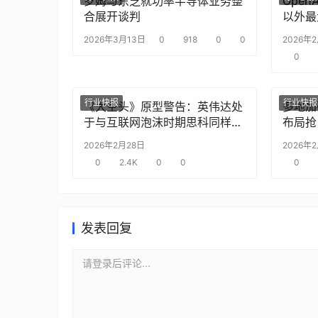
罗姆与东芝就功率半导体业务整
Ope
合展开谈判
以外最
2026年3月13日
0
918
0
0
2026年
0
行业快报
行业快报
《大空头》原型警告：英伟达处
多地加
于与互联网泡沫时期思科同样的
布局抢
“危险境地”
2026年2月28日
2026年
0
2.4K
0
0
0
发表回复
请登录后评论...