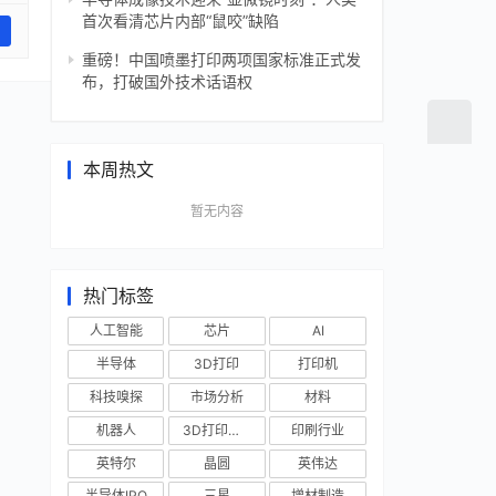
首次看清芯片内部“鼠咬”缺陷
重磅！中国喷墨打印两项国家标准正式发
布，打破国外技术话语权
本周热文
暂无内容
热门标签
人工智能
芯片
AI
半导体
3D打印
打印机
科技嗅探
市场分析
材料
机器人
3D打印技术
印刷行业
英特尔
晶圆
英伟达
半导体IPO
三星
增材制造