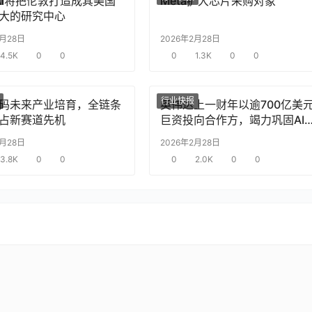
nAI将把伦敦打造成其美国
Meta扩大芯片采购对象
大的研究中心
2月28日
2026年2月28日
4.5K
0
0
0
1.3K
0
0
行业快报
码未来产业培育，全链条
英伟达上一财年以逾700亿美
占新赛道先机
巨资投向合作方，竭力巩固AI
片需求
2月28日
2026年2月28日
3.8K
0
0
0
2.0K
0
0