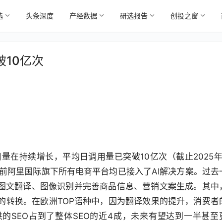
选
头条深度
产经数据
研选报告
创投之窗
破10亿次
用量在持续增长，平均日调用量已突破10亿次（截止2025年
。目前阿里国际旗下所有电商平台均已接入了AI解决方案。过去
：图文翻译、图像识别并完善商品信息、营销文案生成。其中
的转换。在欧洲TOP语种中，因为翻译效果的提升，消费者
提供的SEO占到了整体SEO的近4成，未来有望达到一半甚至