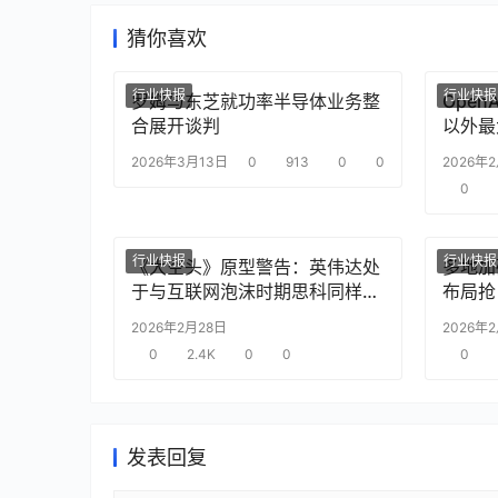
猜你喜欢
行业快报
行业快报
罗姆与东芝就功率半导体业务整
Ope
合展开谈判
以外最
2026年3月13日
0
913
0
0
2026年
0
行业快报
行业快报
《大空头》原型警告：英伟达处
多地加
于与互联网泡沫时期思科同样的
布局抢
“危险境地”
2026年2月28日
2026年
0
2.4K
0
0
0
发表回复