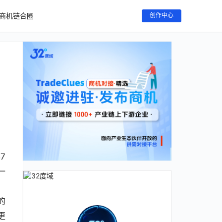
商机链合圈
创作中心
7
一
，
的
更