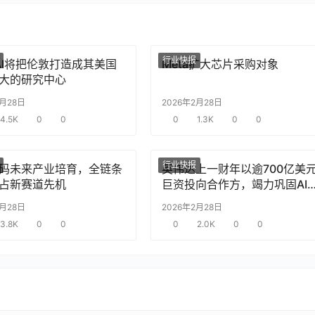
行业快报
nAI将把伦敦打造成其美国
Meta扩大芯片采购对象
大的研究中心
2月28日
2026年2月28日
4.5K
0
0
0
1.3K
0
0
行业快报
码未来产业培育，全链条
英伟达上一财年以逾700亿美
占新赛道先机
巨资投向合作方，竭力巩固AI
片需求
2月28日
2026年2月28日
3.8K
0
0
0
2.0K
0
0