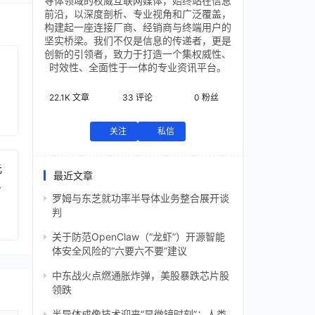
导体领域的权威互联网媒体，始终站在信息
前沿，以深度剖析、专业视角和广泛覆盖，
构建起一座连接厂商、经销商与终端用户的
坚实桥梁。我们不仅是信息的传递者，更是
创新的引领者，致力于打造一个集权威性、
时效性、全面性于一体的专业资讯平台。
22.1K
文章
33
评论
0
粉丝
关注
私信
元
最近文章
芯
罗姆与东芝就功率半导体业务整合展开谈
判
关于防范OpenClaw（“龙虾”）开源智能
体安全风险的“六要六不要”建议
中东战火点燃通胀炸弹，美股暴跌芯片股
领跌
半导体成像技术迎来“显微镜时刻”：人类