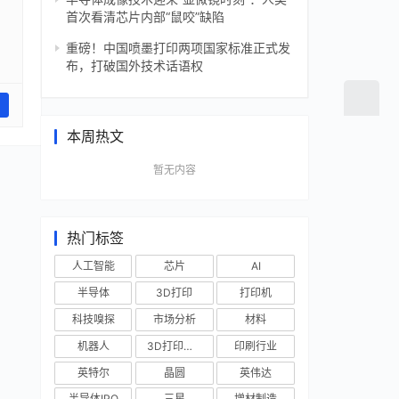
首次看清芯片内部“鼠咬”缺陷
重磅！中国喷墨打印两项国家标准正式发
布，打破国外技术话语权
本周热文
暂无内容
热门标签
人工智能
芯片
AI
半导体
3D打印
打印机
科技嗅探
市场分析
材料
机器人
3D打印技术
印刷行业
英特尔
晶圆
英伟达
半导体IPO
三星
增材制造