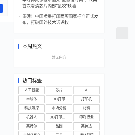
首次看清芯片内部“鼠咬”缺陷
重磅！中国喷墨打印两项国家标准正式发
布，打破国外技术话语权
本周热文
暂无内容
热门标签
人工智能
芯片
AI
半导体
3D打印
打印机
科技嗅探
市场分析
材料
机器人
3D打印技术
印刷行业
英特尔
晶圆
英伟达
半导体IPO
三星
增材制造