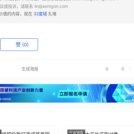
异议或投诉，请联系
lin@sentgon.com
有价值的内容，就在
32度域
扎堆
赞
(0)
生成海报
0
0
行业快报