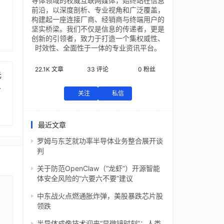
导体领域的权威互联网媒体，始终站在信息
前沿，以深度剖析、专业视角和广泛覆盖，
构建起一座连接厂商、经销商与终端用户的
坚实桥梁。我们不仅是信息的传递者，更是
创新的引领者，致力于打造一个集权威性、
时效性、全面性于一体的专业资讯平台。
22.1K
文章
33
评论
0
粉丝
元
芯
关注
私信
最近文章
罗姆与东芝就功率半导体业务整合展开谈
判
关于防范OpenClaw（“龙虾”）开源智能
体安全风险的“六要六不要”建议
中东战火点燃通胀炸弹，美股暴跌芯片股
领跌
半导体成像技术迎来“显微镜时刻”：人类