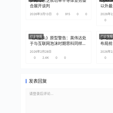
罗姆与东芝就功率半导体业务整
Ope
合展开谈判
以外最
2026年3月13日
0
915
0
0
2026年
0
行业快报
行业快报
《大空头》原型警告：英伟达处
多地加
于与互联网泡沫时期思科同样的
布局抢
“危险境地”
2026年2月28日
2026年
0
2.4K
0
0
0
发表回复
请登录后评论...