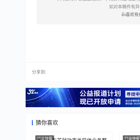
如对本稿件有
👍喜欢
分享到:
猜你喜欢
行业快报
行业快报