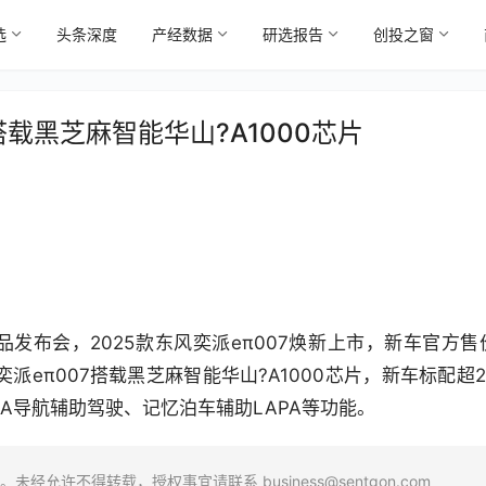
选
头条深度
产经数据
研选报告
创投之窗
搭载黑芝麻智能华山?A1000芯片
品发布会，2025款东风奕派eπ007焕新上市，新车官方售
东风奕派eπ007搭载黑芝麻智能华山?A1000芯片，新车标配超2
A导航辅助驾驶、记忆泊车辅助LAPA等功能。
场。未经允许不得转载，授权事宜请联系
business@sentgon.com