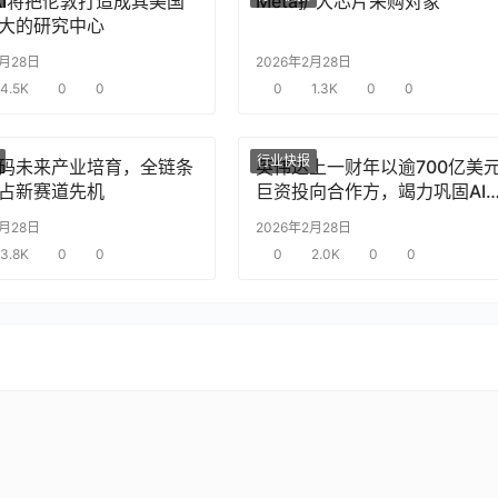
nAI将把伦敦打造成其美国
Meta扩大芯片采购对象
大的研究中心
2月28日
2026年2月28日
4.5K
0
0
0
1.3K
0
0
行业快报
码未来产业培育，全链条
英伟达上一财年以逾700亿美
占新赛道先机
巨资投向合作方，竭力巩固AI
片需求
2月28日
2026年2月28日
3.8K
0
0
0
2.0K
0
0