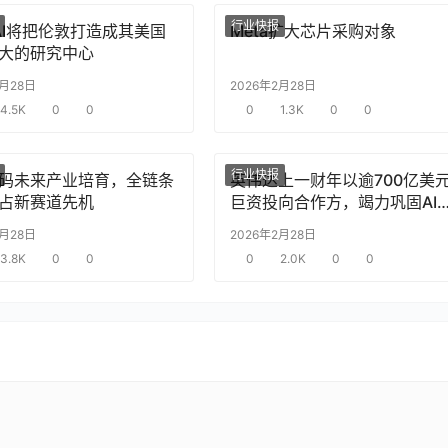
行业快报
nAI将把伦敦打造成其美国
Meta扩大芯片采购对象
大的研究中心
2月28日
2026年2月28日
4.5K
0
0
0
1.3K
0
0
行业快报
码未来产业培育，全链条
英伟达上一财年以逾700亿美
占新赛道先机
巨资投向合作方，竭力巩固AI
片需求
2月28日
2026年2月28日
3.8K
0
0
0
2.0K
0
0