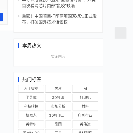
首次看清芯片内部“鼠咬”缺陷
重磅！中国喷墨打印两项国家标准正式发
布，打破国外技术话语权
本周热文
暂无内容
热门标签
人工智能
芯片
AI
半导体
3D打印
打印机
科技嗅探
市场分析
材料
机器人
3D打印技术
印刷行业
英特尔
晶圆
英伟达
半导体IPO
三星
增材制造