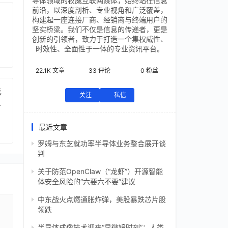
导体领域的权威互联网媒体，始终站在信息
前沿，以深度剖析、专业视角和广泛覆盖，
构建起一座连接厂商、经销商与终端用户的
坚实桥梁。我们不仅是信息的传递者，更是
创新的引领者，致力于打造一个集权威性、
时效性、全面性于一体的专业资讯平台。
22.1K
文章
33
评论
0
粉丝
元
关注
私信
芯
最近文章
罗姆与东芝就功率半导体业务整合展开谈
判
关于防范OpenClaw（“龙虾”）开源智能
体安全风险的“六要六不要”建议
中东战火点燃通胀炸弹，美股暴跌芯片股
领跌
半导体成像技术迎来“显微镜时刻”：人类