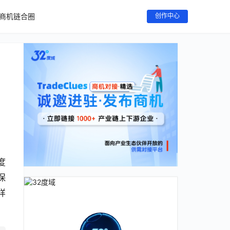
商机链合圈
创作中心
度
保
样