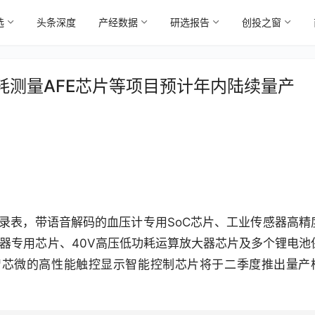
选
头条深度
产经数据
研选报告
创投之窗
耗测量AFE芯片等项目预计年内陆续量产
录表，带语音解码的血压计专用SoC芯片、工业传感器高精
传感器专用芯片、40V高压低功耗运算放大器芯片及多个锂电池
智芯微的高性能触控显示智能控制芯片将于二季度推出量产