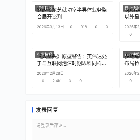
行业快报
行业快报
罗姆与东芝就功率半导体业务整
Ope
合展开谈判
以外最
2026年3月13日
0
918
0
0
2026年
0
行业快报
行业快报
《大空头》原型警告：英伟达处
多地加
于与互联网泡沫时期思科同样的
布局抢
“危险境地”
2026年2月28日
2026年
0
2.4K
0
0
0
发表回复
请登录后评论...