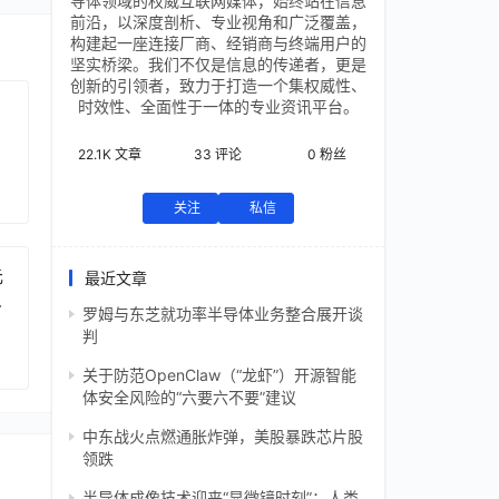
导体领域的权威互联网媒体，始终站在信息
前沿，以深度剖析、专业视角和广泛覆盖，
构建起一座连接厂商、经销商与终端用户的
坚实桥梁。我们不仅是信息的传递者，更是
创新的引领者，致力于打造一个集权威性、
时效性、全面性于一体的专业资讯平台。
22.1K
文章
33
评论
0
粉丝
关注
私信
元
最近文章
芯
罗姆与东芝就功率半导体业务整合展开谈
判
关于防范OpenClaw（“龙虾”）开源智能
体安全风险的“六要六不要”建议
中东战火点燃通胀炸弹，美股暴跌芯片股
领跌
半导体成像技术迎来“显微镜时刻”：人类