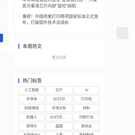
首次看清芯片内部“鼠咬”缺陷
重磅！中国喷墨打印两项国家标准正式发
布，打破国外技术话语权
本周热文
暂无内容
热门标签
人工智能
芯片
AI
半导体
3D打印
打印机
科技嗅探
市场分析
材料
机器人
3D打印技术
印刷行业
英特尔
晶圆
英伟达
半导体IPO
三星
增材制造