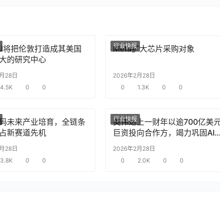
行业快报
nAI将把伦敦打造成其美国
Meta扩大芯片采购对象
大的研究中心
2月28日
2026年2月28日
4.5K
0
0
0
1.3K
0
0
行业快报
码未来产业培育，全链条
英伟达上一财年以逾700亿美
占新赛道先机
巨资投向合作方，竭力巩固AI
片需求
2月28日
2026年2月28日
3.8K
0
0
0
2.0K
0
0