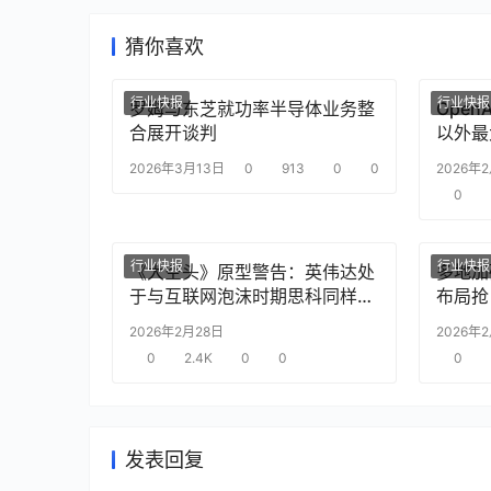
猜你喜欢
行业快报
行业快报
罗姆与东芝就功率半导体业务整
Ope
合展开谈判
以外最
2026年3月13日
0
913
0
0
2026年
0
行业快报
行业快报
《大空头》原型警告：英伟达处
多地加
于与互联网泡沫时期思科同样的
布局抢
“危险境地”
2026年2月28日
2026年
0
2.4K
0
0
0
发表回复