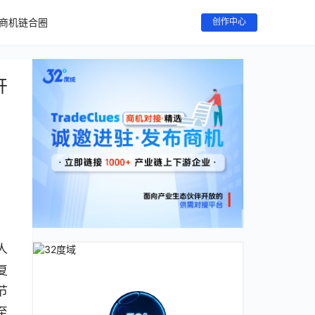
商机链合圈
创作中心
开
人
复
节
至