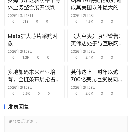
罗姆与东芝就功率半导
OpenAI将把伦敦打造
研
体业务整合展开谈判
成其美国以外最大的研
选
究中心
2026年3月13日
2026年2月28日
报
0
918
0
0
0
4.5K
0
0
告
Meta扩大芯片采购对
《大空头》原型警告：
创
象
英伟达处于与互联网泡
投
沫时期思科同样的“危
2026年2月28日
2026年2月28日
之
0
1.3K
0
0
险境地”
0
2.4K
0
0
窗
多地加码未来产业培
英伟达上一财年以逾
育，全链条布局抢占新
700亿美元巨资投向合
商
赛道先机
作方，竭力巩固AI芯片
机
2026年2月28日
2026年2月28日
0
3.8K
0
0
需求
0
2.0K
0
0
链
合
发表回复
圈
请登录后评论...