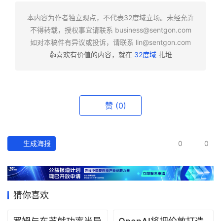
快
报
本内容为作者独立观点，不代表32度域立场。未经允许
不得转载，授权事宜请联系
business@sentgon.com
资
如对本稿件有异议或投诉，请联系
lin@sentgon.com
讯
👍喜欢有价值的内容，就在
32度域
扎堆
精
选
头
赞
(0)
条
深
度
生成海报
0
0
产
经
数
猜你喜欢
据