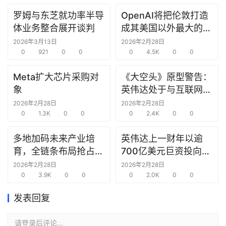
罗姆与东芝就功率半导
OpenAI将把伦敦打造
研
体业务整合展开谈判
成其美国以外最大的研
选
究中心
报
2026年3月13日
2026年2月28日
告
0
921
0
0
0
4.5K
0
0
Meta扩大芯片采购对
《大空头》原型警告：
创
象
英伟达处于与互联网泡
投
沫时期思科同样的“危
2026年2月28日
2026年2月28日
之
0
1.3K
0
0
险境地”
0
2.4K
0
0
窗
多地加码未来产业培
英伟达上一财年以逾
商
育，全链条布局抢占新
700亿美元巨资投向合
机
赛道先机
作方，竭力巩固AI芯片
2026年2月28日
2026年2月28日
链
0
3.9K
0
0
需求
0
2.0K
0
0
合
圈
发表回复
请登录后评论...