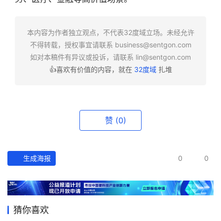
快
报
本内容为作者独立观点，不代表32度域立场。未经允许
不得转载，授权事宜请联系
business@sentgon.com
资
如对本稿件有异议或投诉，请联系
lin@sentgon.com
讯
👍喜欢有价值的内容，就在
32度域
扎堆
精
选
头
赞
(0)
条
深
度
生成海报
0
0
产
经
数
猜你喜欢
据