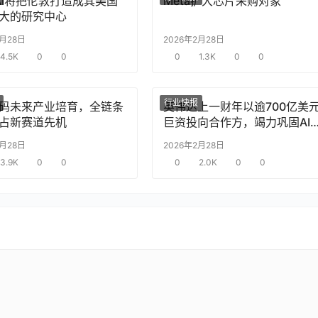
nAI将把伦敦打造成其美国
Meta扩大芯片采购对象
大的研究中心
2月28日
2026年2月28日
4.5K
0
0
0
1.3K
0
0
行业快报
码未来产业培育，全链条
英伟达上一财年以逾700亿美
占新赛道先机
巨资投向合作方，竭力巩固AI
片需求
2月28日
2026年2月28日
3.9K
0
0
0
2.0K
0
0