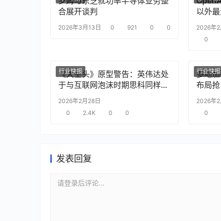
罗姆与东芝就功率半导体业务整
Ope
合展开谈判
以外最
2026年3月13日
0
921
0
0
2026年
0
行业快报
行业快报
《大空头》原型警告：英伟达处
多地加
于与互联网泡沫时期思科同样的
布局抢
“危险境地”
2026年2月28日
2026年
0
2.4K
0
0
0
发表回复
请登录后评论...