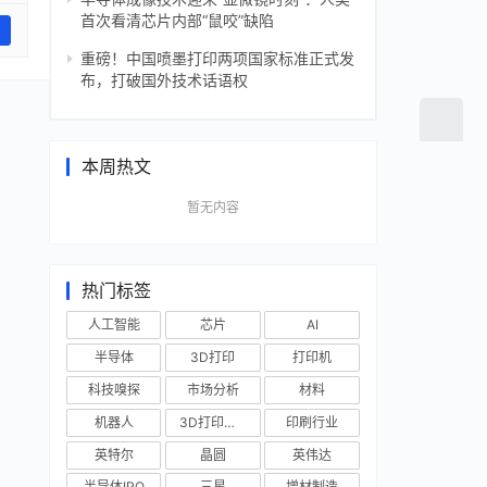
首次看清芯片内部“鼠咬”缺陷
重磅！中国喷墨打印两项国家标准正式发
布，打破国外技术话语权
本周热文
暂无内容
热门标签
人工智能
芯片
AI
半导体
3D打印
打印机
科技嗅探
市场分析
材料
机器人
3D打印技术
印刷行业
英特尔
晶圆
英伟达
半导体IPO
三星
增材制造