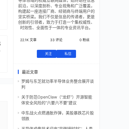
导体领域的权威互联网媒体，始终站在信息
前沿，以深度剖析、专业视角和广泛覆盖，
构建起一座连接厂商、经销商与终端用户的
坚实桥梁。我们不仅是信息的传递者，更是
创新的引领者，致力于打造一个集权威性、
时效性、全面性于一体的专业资讯平台。
22.1K
文章
33
评论
0
粉丝
元
芯
关注
私信
最近文章
罗姆与东芝就功率半导体业务整合展开谈
判
关于防范OpenClaw（“龙虾”）开源智能
体安全风险的“六要六不要”建议
中东战火点燃通胀炸弹，美股暴跌芯片股
领跌
半导体成像技术迎来“显微镜时刻”：人类