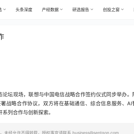
选
头条深度
产经数据
研选报告
创投之窗
作
生态论坛现场，联想与中国电信战略合作签约仪式同步举办。
署战略合作协议，双方将在基础通信、综合信息服务、AI
开系列合作与创新探索。
场。未经允许不得转载，授权事宜请联系
business@sentgon.com