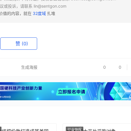
异议或投诉，请联系
lin@sentgon.com
有价值的内容，就在
32度域
扎堆
赞
(0)
生成海报
0
0
行业快报