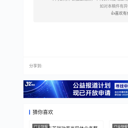
如对本稿件有
👍喜欢
分享到:
猜你喜欢
行业快报
行业快报