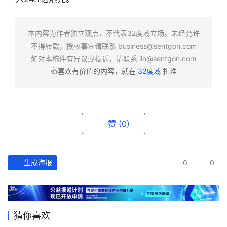
快
报
本内容为作者独立观点，不代表32度域立场。未经允许
不得转载，授权事宜请联系
business@sentgon.com
资
如对本稿件有异议或投诉，请联系
lin@sentgon.com
讯
👍喜欢有价值的内容，就在
32度域
扎堆
精
选
头
赞
(0)
条
深
度
生成海报
0
0
产
经
数
猜你喜欢
据