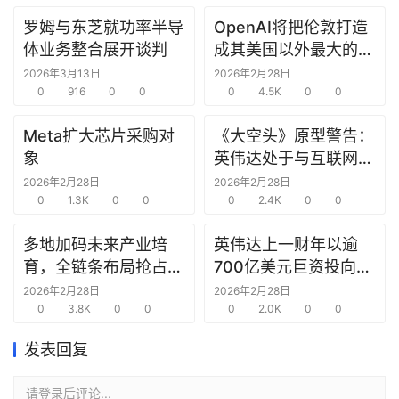
罗姆与东芝就功率半导
OpenAI将把伦敦打造
研
体业务整合展开谈判
成其美国以外最大的研
选
究中心
报
2026年3月13日
2026年2月28日
告
0
916
0
0
0
4.5K
0
0
Meta扩大芯片采购对
《大空头》原型警告：
创
象
英伟达处于与互联网泡
投
沫时期思科同样的“危
2026年2月28日
2026年2月28日
之
0
1.3K
0
0
险境地”
0
2.4K
0
0
窗
多地加码未来产业培
英伟达上一财年以逾
商
育，全链条布局抢占新
700亿美元巨资投向合
机
赛道先机
作方，竭力巩固AI芯片
2026年2月28日
2026年2月28日
链
0
3.8K
0
0
需求
0
2.0K
0
0
合
圈
发表回复
请登录后评论...