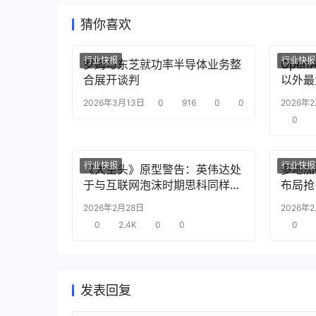
猜你喜欢
行业快报
行业快报
罗姆与东芝就功率半导体业务整
Ope
合展开谈判
以外最
2026年3月13日
0
916
0
0
2026年
0
行业快报
行业快报
《大空头》原型警告：英伟达处
多地加
于与互联网泡沫时期思科同样的
布局抢
“危险境地”
2026年2月28日
2026年
0
2.4K
0
0
0
发表回复