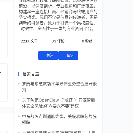
导体领域的权威互联网媒体，始终站在信息
前沿，以深度剖析、专业视角和广泛覆盖，
构建起一座连接厂商、经销商与终端用户的
坚实桥梁。我们不仅是信息的传递者，更是
创新的引领者，致力于打造一个集权威性、
时效性、全面性于一体的专业资讯平台。
22.1K
文章
33
评论
0
粉丝
关注
私信
元
最近文章
芯
罗姆与东芝就功率半导体业务整合展开谈
判
关于防范OpenClaw（“龙虾”）开源智能
体安全风险的“六要六不要”建议
中东战火点燃通胀炸弹，美股暴跌芯片股
领跌
半导体成像技术迎来“显微镜时刻”：人类