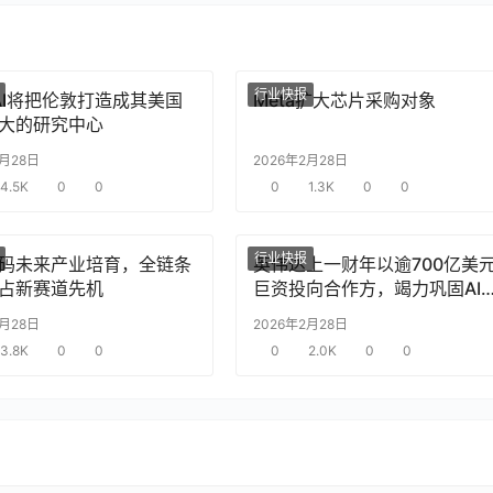
行业快报
nAI将把伦敦打造成其美国
Meta扩大芯片采购对象
大的研究中心
2月28日
2026年2月28日
4.5K
0
0
0
1.3K
0
0
行业快报
码未来产业培育，全链条
英伟达上一财年以逾700亿美
占新赛道先机
巨资投向合作方，竭力巩固AI
片需求
2月28日
2026年2月28日
3.8K
0
0
0
2.0K
0
0