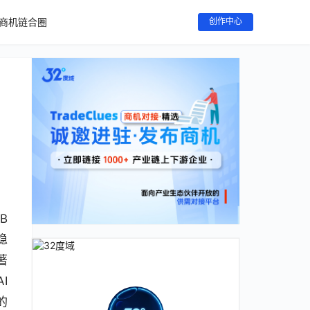
商机链合圈
创作中心
B
稳
著
I
的