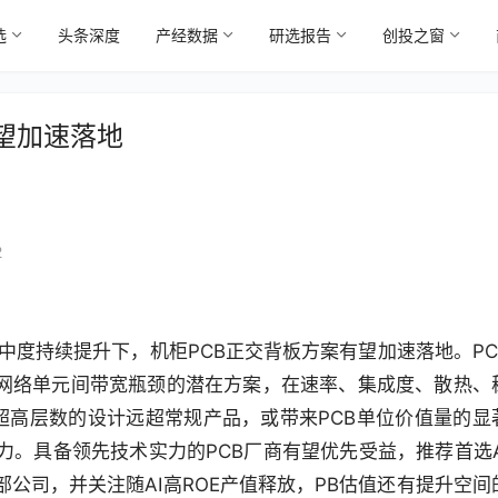
选
头条深度
产经数据
研选报告
创投之窗
望加速落地
2
中度持续提升下，机柜PCB正交背板方案有望加速落地。PC
与网络单元间带宽瓶颈的潜在方案，在速率、集成度、散热、
超高层数的设计远超常规产品，或带来PCB单位价值量的显
。具备领先技术实力的PCB厂商有望优先受益，推荐首选A
公司，并关注随AI高ROE产值释放，PB估值还有提升空间