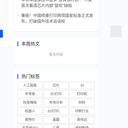
首次看清芯片内部“鼠咬”缺陷
重磅！中国喷墨打印两项国家标准正式发
布，打破国外技术话语权
本周热文
暂无内容
热门标签
人工智能
芯片
AI
半导体
3D打印
打印机
科技嗅探
市场分析
材料
机器人
3D打印技术
印刷行业
英特尔
晶圆
英伟达
半导体IPO
三星
增材制造